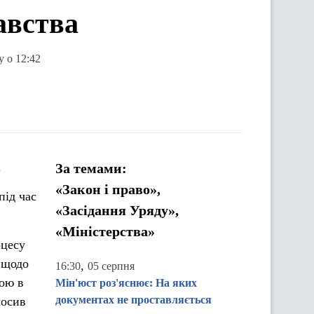
авства
у о 12:42
.
За темами:
«Закон і право»,
під час
«Засідання Уряду»,
«Міністерства»
оцесу
 щодо
,
16:30
05 серпня
ною в
Мін'юст роз'яснює: На яких
документах не проставляється
лосив