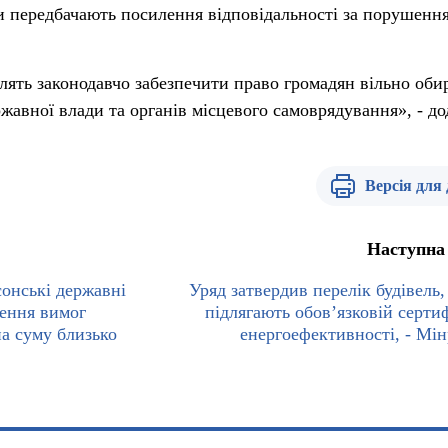
и передбачають посилення відповідальності за порушенн
лять законодавчо забезпечити право громадян вільно обир
жавної влади та органів місцевого самоврядування», - до
Версія для
Наступна
сонські державні
Уряд затвердив перелік будівель, 
ення вимог
підлягають обов’язковій сертиф
на суму близько
енергоефективності, - Мін