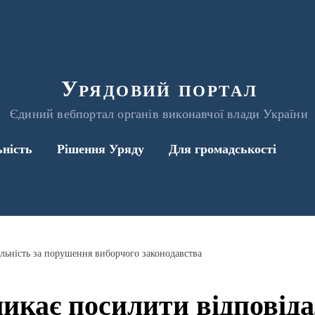
Урядовий портал
Єдиний вебпортал органів виконавчої влади України
ьність
Рішення Уряду
Для громадськості
льність за порушення виборчого законодавства
кає посилити відповіда