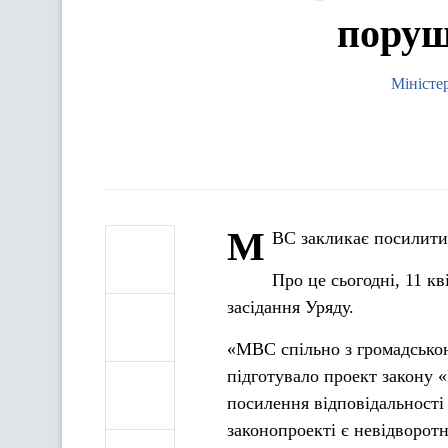
поруш
Міністе
М
ВС закликає посилити 
Про це сьогодні, 11 к
засідання Уряду.
«МВС спільно з громадсько
підготувало проект закону 
посилення відповідальності
законопроекті є невідворот