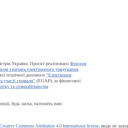
істрів України. Проєкт реалізовано
Фондом
вом з питань електронного урядування
ої технічної допомоги
"Електронне
та участі громади"
(EGAP), за фінансової
итку та співробітництва
иції, будь ласка, напишіть нам:
Creative Commons Attribution 4.0 International license
, якщо не зазн