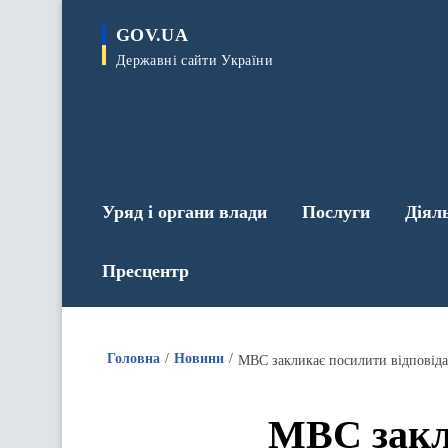
до
основного
GOV.UA
вмісту
Державні сайти України
Уряд і органи влади
Послуги
Діял
Пресцентр
Головна
Новини
МВС закликає посилити відповіда
МВС закли