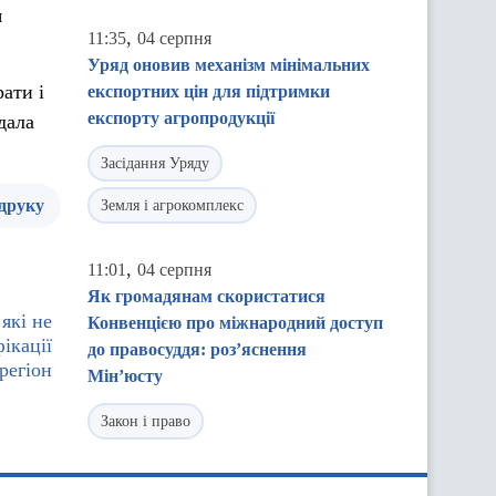
я
,
11:35
04 серпня
Уряд оновив механізм мінімальних
ати і
експортних цін для підтримки
експорту агропродукції
дала
Засідання Уряду
 друку
Земля і агрокомплекс
,
11:01
04 серпня
Як громадянам скористатися
які не
Конвенцією про міжнародний доступ
ікації
до правосуддя: роз’яснення
регіон
Мін’юсту
Закон і право