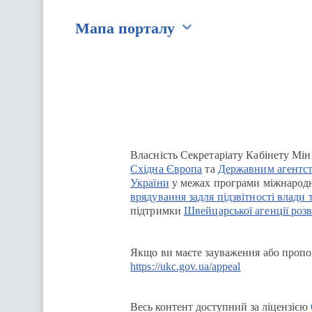
Мапа порталу
Перейти на сайт Ukraine.ua
Власність Секретаріату Кабінету Мін
Східна Європа
та
Державним агентст
України
у межах програми міжнародн
врядування задля підзвітності влади 
підтримки
Швейцарської агенції розв
Якщо ви маєте зауваження або пропоз
https://ukc.gov.ua/appeal
Весь контент доступний за ліцензією