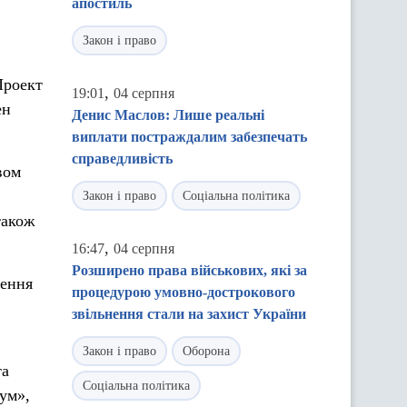
апостиль
Закон і право
Проект
,
19:01
04 серпня
ен
Денис Маслов: Лише реальні
виплати постраждалим забезпечать
справедливість
вом
Закон і право
Соціальна політика
також
,
16:47
04 серпня
Розширено права військових, які за
шення
процедурою умовно-дострокового
звільнення стали на захист України
Закон і право
Оборона
та
Соціальна політика
ум»,