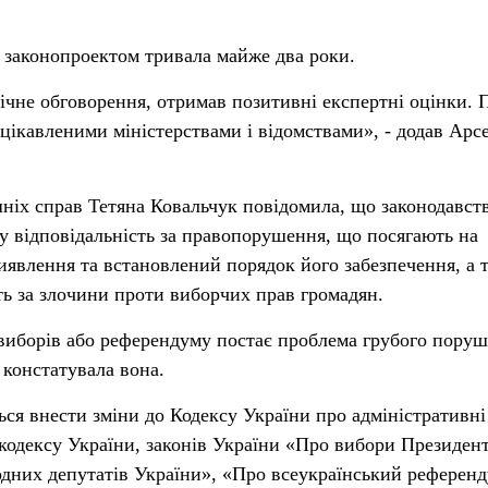
д законопроектом тривала майже два роки.
чне обговорення, отримав позитивні експертні оцінки. 
ацікавленими міністерствами і відомствами», - додав Арс
ніх справ Тетяна Ковальчук повідомила, що законодавст
у відповідальність за правопорушення, що посягають на
иявлення та встановлений порядок його забезпечення, а 
ть за злочини проти виборчих прав громадян.
виборів або референдуму постає проблема грубого пору
 констатувала вона.
ся внести зміни до Кодексу України про адміністративні
одексу України, законів України «Про вибори Президен
дних депутатів України», «Про всеукраїнський референд