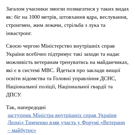
Загалом учасники змогли позмагатися у таких видах
як: біг на 1000 метрів, штовхання ядра, веслування,
стронгмен, жим лежачи, стрільба з лука та
інвастронг.
Своєю чергою Міністерство внутрішніх справ
України всебічно підтримує такі заходи та надає
можливість ветеранам тренуватись на майданчиках,
які є в системі МВС. Йдеться про заклади вищої
освіти відомства та Головні управління ДСНС,
Національної поліції, Національної гвардії та
ДПСУ.
Так, напередодні
заступник Міністра внутрішніх справ України
Леонід Тимченко взяв участь у Форумі «Ветерани
– майбутнє»