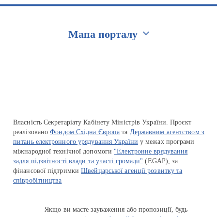
Мапа порталу
Перейти на сайт Ukraine.ua
Власність Секретаріату Кабінету Міністрів України. Проєкт
реалізовано
Фондом Східна Європа
та
Державним агентством з
питань електронного урядування України
у межах програми
міжнародної технічної допомоги
"Електронне врядування
задля підзвітності влади та участі громади"
(EGAP), за
фінансової підтримки
Швейцарської агенції розвитку та
співробітництва
Якщо ви маєте зауваження або пропозиції, будь