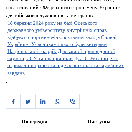
організований «Федерацією стронгмену України»
для військовослужбовців та ветеранів.
18 березня 2024 року на базі Одеського
державного університету внутрішніх справ
відбувся спортивно-інклюзивний захід «Сильні
України». Учасниками якого були ветерани
Національної гвардії, Державної прикордонної
служби, ЗСУ та працівників ДСНС України, які
отримали поранення під час виконання службових
завдань
.
Попередня
Наступна