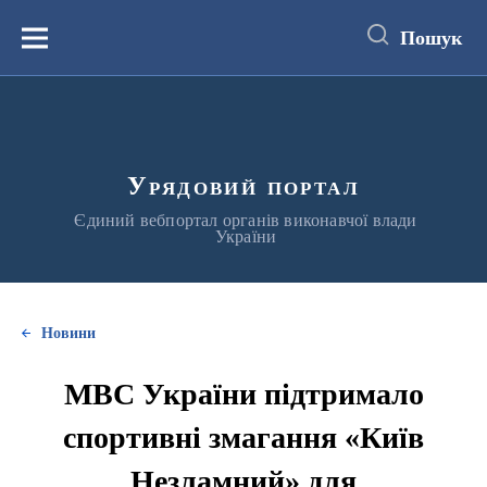
до
основного
Пошук
вмісту
Меню
Урядовий портал
Єдиний вебпортал органів виконавчої влади
України
Новини
МВС України підтримало
спортивні змагання «Київ
Незламний» для