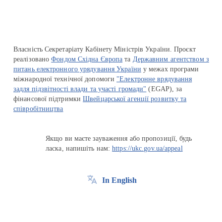
Власність Секретаріату Кабінету Міністрів України. Проєкт
реалізовано
Фондом Східна Європа
та
Державним агентством з
питань електронного урядування України
у межах програми
міжнародної технічної допомоги
"Електронне врядування
задля підзвітності влади та участі громади"
(EGAP), за
фінансової підтримки
Швейцарської агенції розвитку та
співробітництва
Якщо ви маєте зауваження або пропозиції, будь
ласка, напишіть нам:
https://ukc.gov.ua/appeal
In English