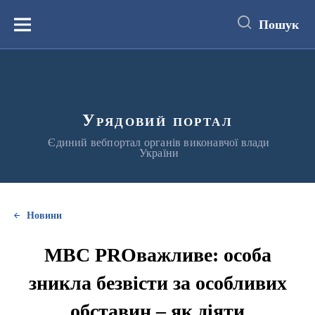
до
основного
Пошук
вмісту
Меню
Урядовий портал
Єдиний вебпортал органів виконавчої влади
України
Новини
МВС PROважливе: особа
зникла безвісти за особливих
обставин – як діяти