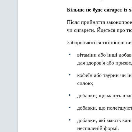
Більше не буде сигарет із
Після прийняття законопро
чи сигарети. Йдеться про т
Забороняються тютюнові ви
вітаміни або інші доба
для здоров'я або призво
кофеїн або таурин чи і
силою;
добавки, що мають вла
добавки, що полегшуют
добавки, які мають кан
неспаленій формі.