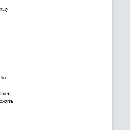
коду
або
і
родні
можуть
,