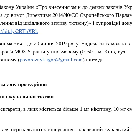
Закону України «Про внесення змін до деяких законів Ук
тва до вимог Директиви 2014/40/ЄС Європейського Парла
елення від шкідливого впливу тютюну)» і супровідні док
://bit.ly/2RThXRk
риймаються до 20 липня 2019 року. Надіслати їх можна в
оров'я МОЗ України у письмовому (01601, м. Київ, вул.
ронному (
povoroznyk.igor@gmail.com
) вигляді.
 закону про куріння
ети і жувальний тютюн
сигарети, в яких міститься більше 1 мг нікотину, 10 мг с
для перорального застосування - так званий жувальний