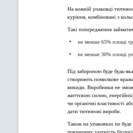
На кожній упаковці тютюно
куріння, комбіновані з кол
Такі попередження займати
не менше 65% площі тра
не менше 30% площі упа
Під забороною буде будь-яка
створюють помилкове вражен
викиди. Виробники не зможу
життєвою силою, енергійні
чи органічні властивості аб
дати тютюнові вироби.
Також на упаковках не буде 
покращену здатність біологі