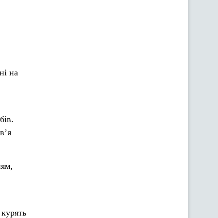
ні на
бів.
в’я
ням,
 курять