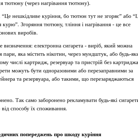
я тютюну (через нагрівання тютюну).
 “Це нешкідливе куріння, бо тютюн тут не згоряє” або “
 курю”. Згоряння тютюну, тління і нагрівання - це все
юнових виробів.
е визначення: електронна сигарета - виріб, який можна
 пари, яка містить нікотин, через мундштук, або будь-як
ому числі картридж, резервуар та пристрій без картридж
арети можуть бути одноразовими або перезаправними за
йнера та резервуара, або такими, що перезаряджаються
.
нено. Так само заборонено рекламувати будь-які сигарет
від способу їх споживання.
дичних попереджень про шкоду куріння