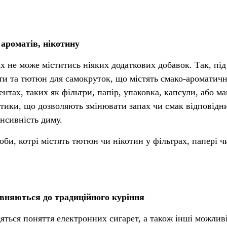
 ароматів, нікотину
ах не може міститись ніяких додаткових добавок. Так, під
ти та тютюн для самокруток, що містять смако-ароматичн
нтах, таких як фільтри, папір, упаковка, капсули, або м
истики, що дозволяють змінювати запах чи смак відповідн
нсивність диму.
роби, котрі містять тютюн чи нікотин у фільтрах, папері ч
івняються до традиційного куріння
яться поняття електронних сигарет, а також інші можлив