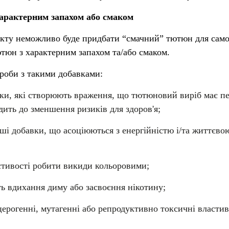
 характерним запахом або смаком
екту неможливо буде придбати “смачний” тютюн для сам
ютюн з характерним запахом та/або смаком.
роби з такими добавками:
вки, які створюють враження, що тютюновий виріб має п
дить до зменшення ризиків для здоров'я;
нші добавки, що асоціюються з енергійністю і/та життєво
стивості робити викиди кольоровими;
ь вдихання диму або засвоєння нікотину;
церогенні, мутагенні або репродуктивно токсичні властив