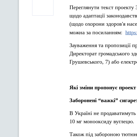
Переглянути текст проекту 
щодо адаптації законодавс
(щодо охорони здоров'я нас
можна за посиланням:
https
Зауваження та пропозиції п
Директорат громадського зд
Грушевського, 7) або елект
Які зміни пропонує проект
Заборонені “важкі” сигар
В Україні не продаватимуть 
10 мг монооксиду вуглецю.
Також під забороною тютюн 