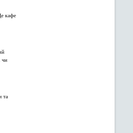
Це кафе
ий
а чи
и та