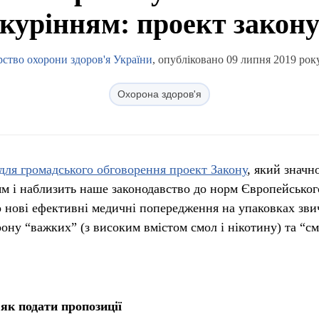
курінням: проект закон
рство охорони здоров'я України
, опубліковано 09 липня 2019 року
Охорона здоров'я
для громадського обговорення проект Закону
, який значн
ям і наблизить наше законодавство до норм Європейськог
о нові ефективні медичні попередження на упаковках зв
рону “важких” (з високим вмістом смол і нікотину) та “с
 як подати пропозиції