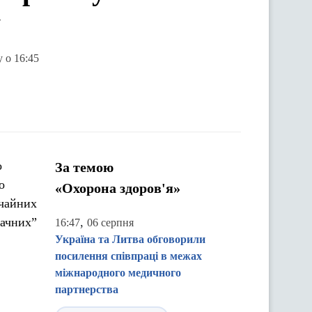
у
 о 16:45
о
За темою
о
«Охорона здоров'я»
ичайних
мачних”
,
16:47
06 серпня
Україна та Литва обговорили
посилення співпраці в межах
міжнародного медичного
партнерства