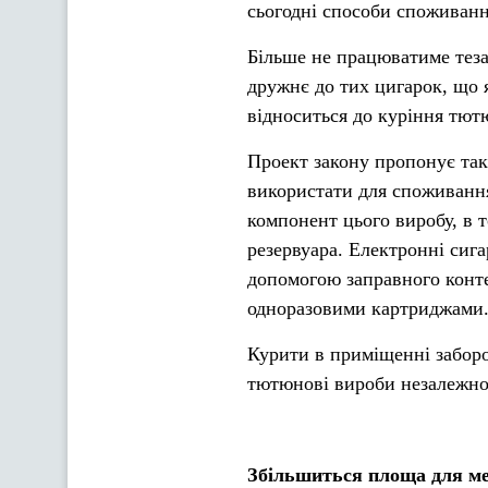
сьогодні способи споживанн
Більше не працюватиме теза
дружнє до тих цигарок, що я
відноситься до куріння тют
Проект закону пропонує так
використати для споживання
компонент цього виробу, в т
резервуара. Електронні сиг
допомогою заправного конте
одноразовими картриджами
Курити в приміщенні заборо
тютюнові вироби незалежно 
Збільшиться площа для ме