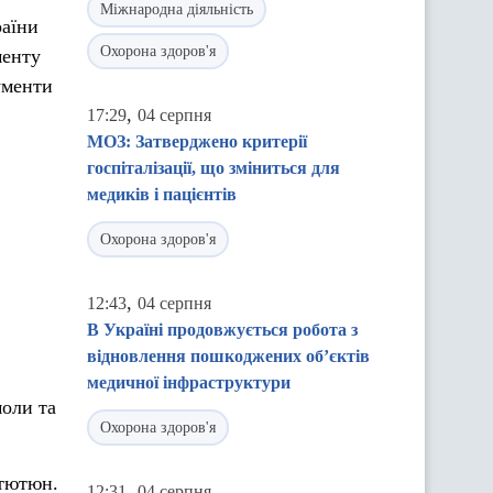
Міжнародна діяльність
раїни
Охорона здоров'я
менту
ументи
,
17:29
04 серпня
МОЗ: Затверджено критерії
госпіталізації, що зміниться для
медиків і пацієнтів
Охорона здоров'я
,
12:43
04 серпня
В Україні продовжується робота з
відновлення пошкоджених об’єктів
медичної інфраструктури
моли та
Охорона здоров'я
 тютюн.
,
12:31
04 серпня