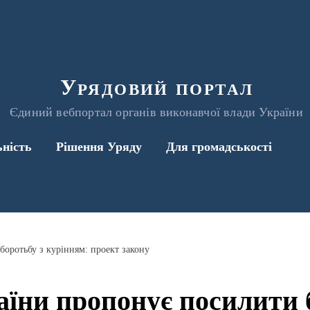
Урядовий портал
Єдиний вебпортал органів виконавчої влади України
ьність
Рішення Уряду
Для громадськості
оротьбу з курінням: проект закону
їни пропонує посилити б