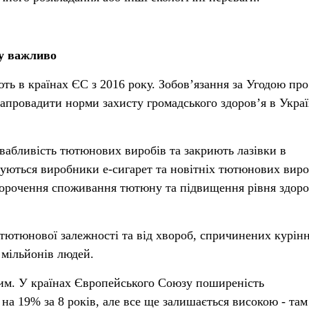
му важливо
ть в країнах ЄС з 2016 року. Зобов’язання за Угодою про
апровадити норми захисту громадського здоров’я в Украї
ивабливість тютюнових виробів та закриють лазівки в
туються виробники е-сигарет та новітніх тютюнових виро
корочення споживання тютюну та підвищення рівня здоро
 тютюнової залежності та від хвороб, спричинених курін
 мільйонів людей.
ним. У країнах Європейського Союзу поширеність
а 19% за 8 років, але все ще залишається високою - там