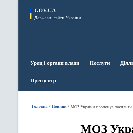
до
основного
GOV.UA
вмісту
Державні сайти України
Уряд і органи влади
Послуги
Діял
Пресцентр
Головна
Новини
МОЗ України пропонує посилити б
МОЗ Укра