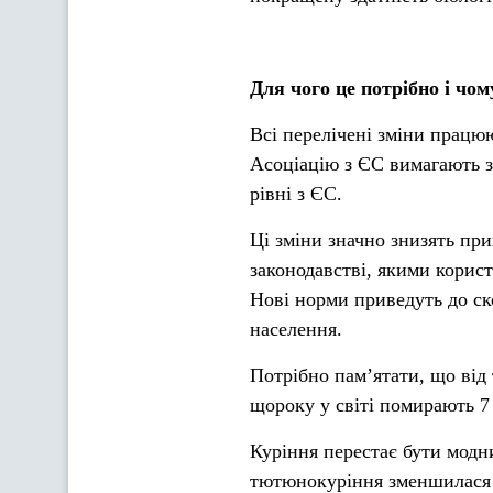
Для чого це потрібно і чо
Всі перелічені зміни працюю
Асоціацію з ЄС вимагають з
рівні з ЄС.
Ці зміни значно знизять пр
законодавстві, якими корис
Нові норми приведуть до с
населення.
Потрібно пам’ятати, що від
щороку у світі помирають 7
Куріння перестає бути мод
тютюнокуріння зменшилася н