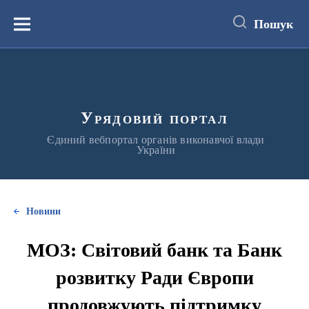
до
основного
Пошук
вмісту
Меню
Урядовий портал
Єдиний вебпортал органів виконавчої влади
України
Новини
МОЗ: Світовий банк та Банк
розвитку Ради Європи
продовжують підтримку