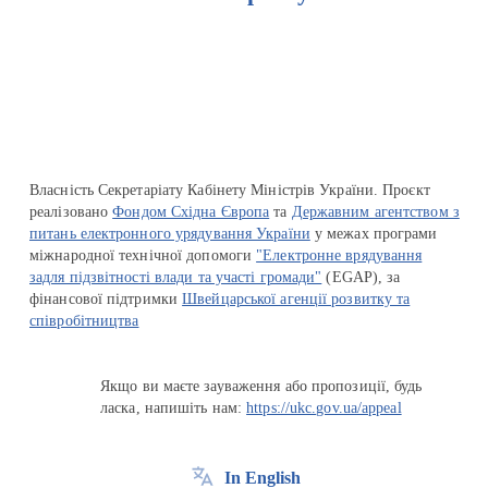
Перейти на сайт Ukraine.ua
Власність Секретаріату Кабінету Міністрів України. Проєкт
реалізовано
Фондом Східна Європа
та
Державним агентством з
питань електронного урядування України
у межах програми
міжнародної технічної допомоги
"Електронне врядування
задля підзвітності влади та участі громади"
(EGAP), за
фінансової підтримки
Швейцарської агенції розвитку та
співробітництва
Якщо ви маєте зауваження або пропозиції, будь
ласка, напишіть нам:
https://ukc.gov.ua/appeal
In English