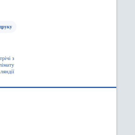
 друку
річі з
лімату
ляндії