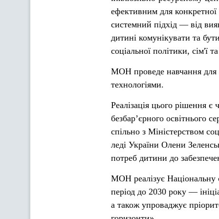
ефективним для конкретної 
системний підхід — від вия
дитині комунікувати та бут
соціальної політики, сім'ї т
МОН проведе навчання для 
технологіями.
Реалізація цього рішення є
безбар’єрного освітнього с
спільно з Міністерством соц
леді України Олени Зеленськ
потреб дитини до забезпече
МОН реалізує Національну с
період до 2030 року — ініц
а також упроваджує пріорит
горизонти».