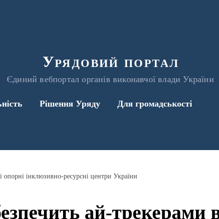
Урядовий портал
Єдиний вебпортал органів виконавчої влади України
ьність
Рішення Уряду
Для громадськості
і опорні інклюзивно-ресурсні центри України
зпечить ай-трекерами в