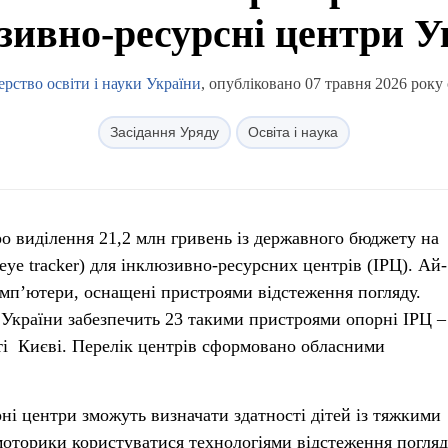
зивно-ресурсні центри У
ерство освіти і науки України
, опубліковано 07 травня 2026 року 
Засідання Уряду
Освіта і наука
о виділення 21,2 млн гривень із державного бюджету на
eye tracker) для інклюзивно-ресурсних центрів (ІРЦ). Ай-
мп’ютери, оснащені пристроями відстеження погляду.
и України забезпечить 23 такими пристроями опорні ІРЦ –
сті Києві. Перелік центрів сформовано обласними
ні центри зможуть визначати здатності дітей із тяжкими
оторики користуватися технологіями відстеження погляд