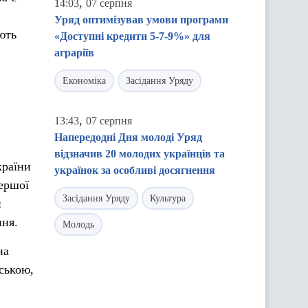
,
14:03
07 серпня
Уряд оптимізував умови програми
ють
«Доступні кредити 5-7-9%» для
аграріїв
Економіка
Засідання Уряду
,
13:43
07 серпня
Напередодні Дня молоді Уряд
відзначив 20 молодих українців та
країни
українок за особливі досягнення
першої
Засідання Уряду
Культура
и
ння.
Молодь
на
ською,