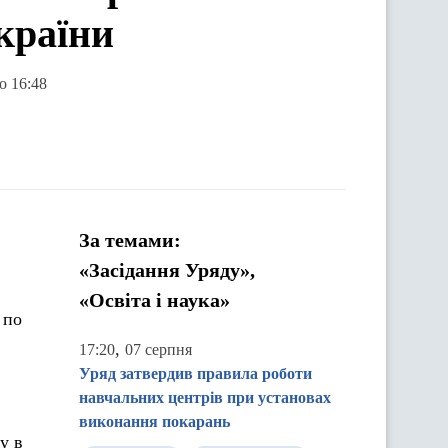
країни
о 16:48
За темами:
«Засідання Уряду»,
«Освіта і наука»
 по
,
17:20
07 серпня
Уряд затвердив правила роботи
навчальних центрів при установах
виконання покарань
у в