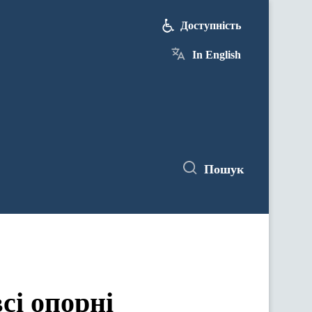
Доступність
In English
Пошук
сі опорні