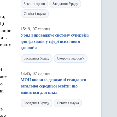
Закон і право
Засідання Уряду
Освіта і наука
ми,
Ці
,
15:19
07 серпня
ікацію
Уряд впроваджує систему супервізії
 для
для фахівців у сфері психічного
 таких
здоров’я
Засідання Уряду
Охорона здоров'я
кі
,
14:45
07 серпня
ване
МОН оновило державні стандарти
но
загальної середньої освіти: що
кі
зміниться для шкіл
Засідання Уряду
Освіта і наука
 в
а є