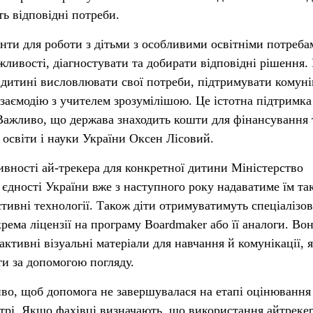
ть відповідні потреби.
нти для роботи з дітьми з особливими освітніми потреба
ливості, діагностувати та добирати відповідні рішення. 
дитині висловлювати свої потреби, підтримувати комун
взаємодію з учителем зрозумілішою. Це істотна підтримка
. Важливо, що держава знаходить кошти для фінансування
 освіти і науки України Оксен Лісовий.
ивності ай-трекера для конкретної дитини Міністерство
а єдності України вже з наступного року надаватиме їм та
стивні технології. Також діти отримуватимуть спеціалізо
рема ліцензії на програму Boardmaker або її аналоги. Во
ктивні візуальні матеріали для навчання й комунікації, я
и за допомогою погляду.
о, щоб допомога не завершувалася на етапі оцінювання
рі. Якщо фахівці визначають, що використання айтрекер