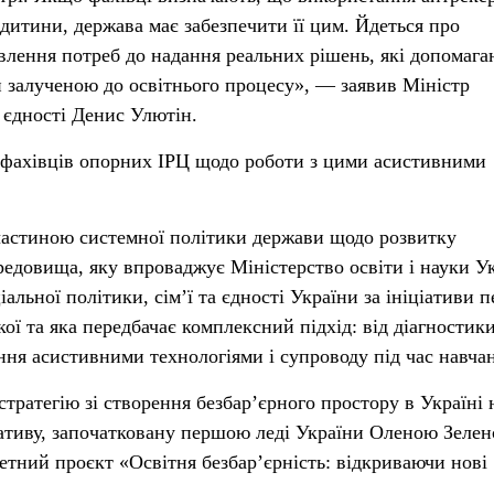
дитини, держава має забезпечити її цим. Йдеться про
влення потреб до надання реальних рішень, які допомага
и залученою до освітнього процесу», — заявив Міністр
а єдності Денис Улютін.
фахівців опорних ІРЦ щодо роботи з цими асистивними
 частиною системної політики держави щодо розвитку
ередовища, яку впроваджує Міністерство освіти і науки У
іальної політики, сім’ї та єдності України за ініціативи 
ої та яка передбачає комплексний підхід: від діагностик
ння асистивними технологіями і супроводу під час навча
тратегію зі створення безбар’єрного простору в Україні 
іативу, започатковану першою леді України Оленою Зелен
етний проєкт «Освітня безбар’єрність: відкриваючи нові