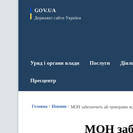
до
основного
GOV.UA
вмісту
Державні сайти України
Уряд і органи влади
Послуги
Діял
Пресцентр
Головна
Новини
МОН забезпечить ай-трекерами вс
МОН забе