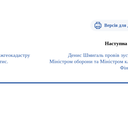
Версія для
Наступна
ржгеокадастру
Денис Шмигаль провів зуст
тис.
Міністром оборони та Міністром к
Фін