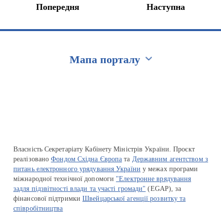
Попередня
Наступна
Мапа порталу
Перейти на сайт Ukraine.ua
Власність Секретаріату Кабінету Міністрів України. Проєкт
реалізовано
Фондом Східна Європа
та
Державним агентством з
питань електронного урядування України
у межах програми
міжнародної технічної допомоги
"Електронне врядування
задля підзвітності влади та участі громади"
(EGAP), за
фінансової підтримки
Швейцарської агенції розвитку та
співробітництва