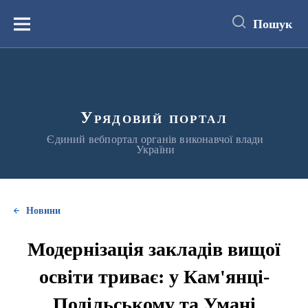
до
основного
Пошук
вмісту
Меню
Урядовий портал
Єдиний вебпортал органів виконавчої влади
України
Новини
Модернізація закладів вищої
освіти триває: у Кам'янці-
Подільському та Умані