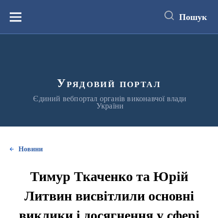
до
основного
Пошук
вмісту
Меню
Урядовий портал
Єдиний вебпортал органів виконавчої влади
України
Новини
Тимур Ткаченко та Юрій
Литвин висвітлили основні
виклики і досягнення у сфері