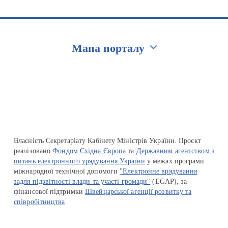
Мапа порталу
Перейти на сайт Ukraine.ua
Власність Секретаріату Кабінету Міністрів України. Проєкт
реалізовано
Фондом Східна Європа
та
Державним агентством з
питань електронного урядування України
у межах програми
міжнародної технічної допомоги
"Електронне врядування
задля підзвітності влади та участі громади"
(EGAP), за
фінансової підтримки
Швейцарської агенції розвитку та
співробітництва