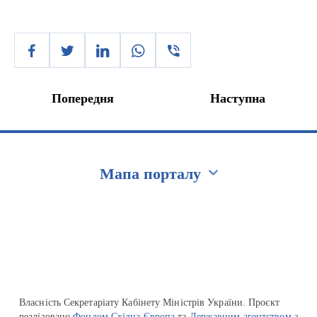
Попередня
Наступна
Мапа порталу
Перейти на сайт Ukraine.ua
Власність Секретаріату Кабінету Міністрів України. Проєкт
реалізовано
Фондом Східна Європа
та
Державним агентством з