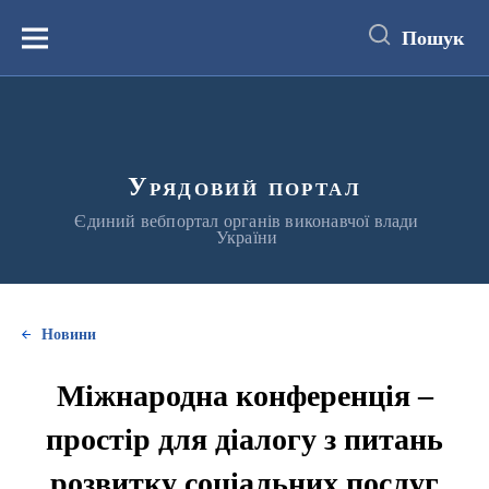
до
основного
Пошук
вмісту
Меню
Урядовий портал
Єдиний вебпортал органів виконавчої влади
України
Новини
Міжнародна конференція –
простір для діалогу з питань
розвитку соціальних послуг