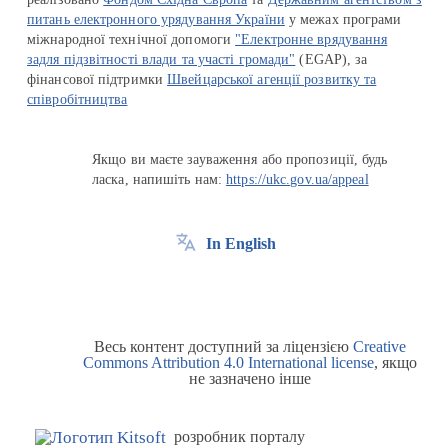
питань електронного урядування України
у межах програми
міжнародної технічної допомоги
"Електронне врядування
задля підзвітності влади та участі громади"
(EGAP), за
фінансової підтримки
Швейцарської агенції розвитку та
співробітництва
Якщо ви маєте зауваження або пропозиції, будь
ласка, напишіть нам:
https://ukc.gov.ua/appeal
In English
Весь контент доступний за ліцензією
Creative
Commons Attribution 4.0 International license
, якщо
не зазначено інше
розробник порталу