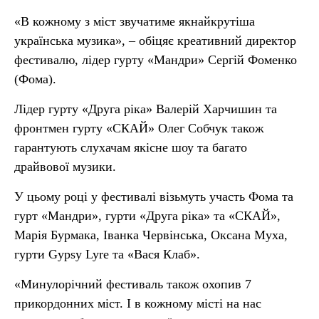
«В кожному з міст звучатиме якнайкрутіша
українська музика», – обіцяє креативний директор
фестивалю, лідер гурту «Мандри» Сергій Фоменко
(Фома).
Лідер гурту «Друга ріка» Валерій Харчишин та
фронтмен гурту «СКАЙ» Олег Собчук також
гарантують слухачам якісне шоу та багато
драйвової музики.
У цьому році у фестивалі візьмуть участь Фома та
гурт «Мандри», гурти «Друга ріка» та «СКАЙ»,
Марія Бурмака, Іванка Червінська, Оксана Муха,
гурти Gypsy Lyre та «Вася Клаб».
«Минулорічний фестиваль також охопив 7
прикордонних міст. І в кожному місті на нас