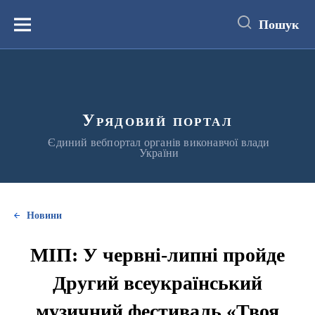
до
основного
Пошук
вмісту
Меню
Урядовий портал
Єдиний вебпортал органів виконавчої влади
України
Новини
МІП: У червні-липні пройде
Другий всеукраїнський
музичний фестиваль «Твоя