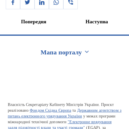
Попередня
Наступна
Мапа порталу
Перейти на сайт Ukraine.ua
Власність Секретаріату Кабінету Міністрів України. Проєкт
реалізовано
Фондом Східна Європа
та
Державним агентством з
питань електронного урядування України
у межах програми
міжнародної технічної допомоги
"Електронне врядування
задля підзвітності влади та участі громади"
(EGAP), за