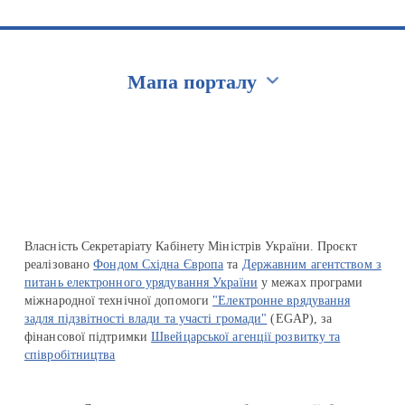
Мапа порталу
Перейти на сайт Ukraine.ua
Власність Секретаріату Кабінету Міністрів України. Проєкт
реалізовано
Фондом Східна Європа
та
Державним агентством з
питань електронного урядування України
у межах програми
міжнародної технічної допомоги
"Електронне врядування
задля підзвітності влади та участі громади"
(EGAP), за
фінансової підтримки
Швейцарської агенції розвитку та
співробітництва