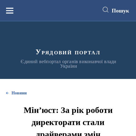
до
основного
Пошук
вмісту
Меню
Урядовий портал
Єдиний вебпортал органів виконавчої влади
України
Новини
Мін’юст: За рік роботи
директорати стали
драйверами змін