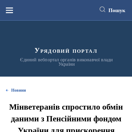
до
основного
Пошук
вмісту
Меню
Урядовий портал
Єдиний вебпортал органів виконавчої влади
України
Новини
Мінветеранів спростило обмін
даними з Пенсійними фондом
України для прискорення