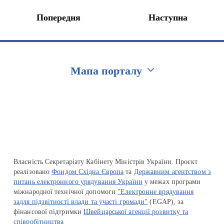
Попередня
Наступна
Мапа порталу
Перейти на сайт Ukraine.ua
Власність Секретаріату Кабінету Міністрів України. Проєкт
реалізовано
Фондом Східна Європа
та
Державним агентством з
питань електронного урядування України
у межах програми
міжнародної технічної допомоги
"Електронне врядування
задля підзвітності влади та участі громади"
(EGAP), за
фінансової підтримки
Швейцарської агенції розвитку та
співробітництва