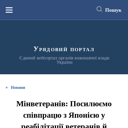
до
основного
Пошук
вмісту
Меню
Урядовий портал
Єдиний вебпортал органів виконавчої влади
України
Новини
Мінветеранів: Посилюємо
співпрацю з Японією у
реабілітації ветеранів й