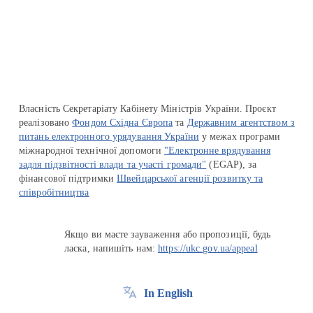
Перейти на сайт Ukraine.ua
Власність Секретаріату Кабінету Міністрів України. Проєкт
реалізовано
Фондом Східна Європа
та
Державним агентством з
питань електронного урядування України
у межах програми
міжнародної технічної допомоги
"Електронне врядування
задля підзвітності влади та участі громади"
(EGAP), за
фінансової підтримки
Швейцарської агенції розвитку та
співробітництва
Якщо ви маєте зауваження або пропозиції, будь
ласка, напишіть нам:
https://ukc.gov.ua/appeal
In English