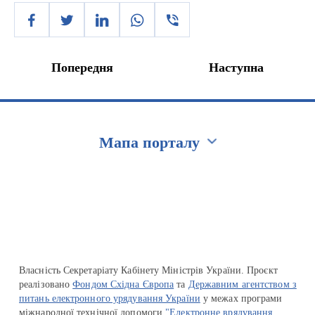
Попередня
Наступна
Мапа порталу
Перейти на сайт Ukraine.ua
Власність Секретаріату Кабінету Міністрів України. Проєкт
реалізовано
Фондом Східна Європа
та
Державним агентством з
питань електронного урядування України
у межах програми
міжнародної технічної допомоги
"Електронне врядування