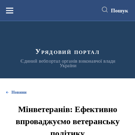
до
основного
Пошук
вмісту
Меню
Урядовий портал
Єдиний вебпортал органів виконавчої влади
України
Новини
Мінветеранів: Ефективно
впроваджуємо ветеранську
політику