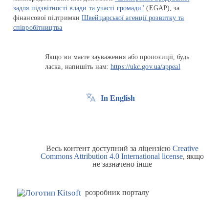
задля підзвітності влади та участі громади"
(EGAP), за
фінансової підтримки
Швейцарської агенції розвитку та
співробітництва
Якщо ви маєте зауваження або пропозиції, будь
ласка, напишіть нам:
https://ukc.gov.ua/appeal
In English
Весь контент доступний за ліцензією
Creative
Commons Attribution 4.0 International license
, якщо
не зазначено інше
розробник порталу