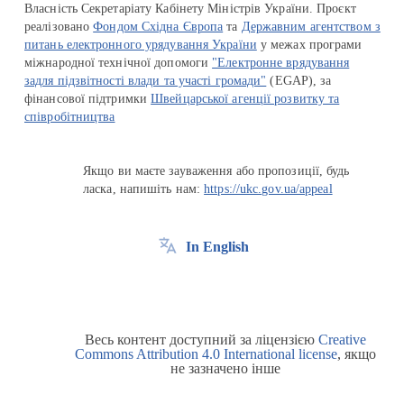
Власність Секретаріату Кабінету Міністрів України. Проєкт
реалізовано
Фондом Східна Європа
та
Державним агентством з
питань електронного урядування України
у межах програми
міжнародної технічної допомоги
"Електронне врядування
задля підзвітності влади та участі громади"
(EGAP), за
фінансової підтримки
Швейцарської агенції розвитку та
співробітництва
Якщо ви маєте зауваження або пропозиції, будь
ласка, напишіть нам:
https://ukc.gov.ua/appeal
In English
Весь контент доступний за ліцензією
Creative
Commons Attribution 4.0 International license
, якщо
не зазначено інше