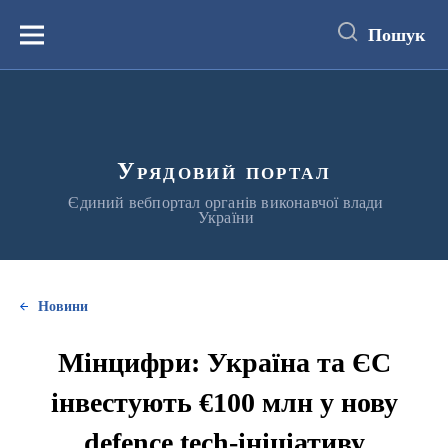
до
основного
Пошук
вмісту
Меню
Урядовий портал
Єдиний вебпортал органів виконавчої влади
України
Новини
Мінцифри: Україна та ЄС
інвестують €100 млн у нову
defence tech-ініціативу