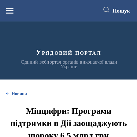
до
основного
Пошук
вмісту
Меню
Урядовий портал
Єдиний вебпортал органів виконавчої влади
України
Новини
Мінцифри: Програми
підтримки в Дії заощаджують
щороку 6,5 млрд грн