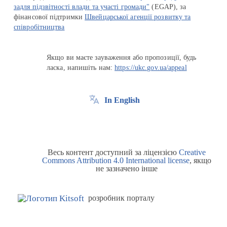
задля підзвітності влади та участі громади"
(EGAP), за
фінансової підтримки
Швейцарської агенції розвитку та
співробітництва
Якщо ви маєте зауваження або пропозиції, будь
ласка, напишіть нам:
https://ukc.gov.ua/appeal
In English
Весь контент доступний за ліцензією
Creative
Commons Attribution 4.0 International license
, якщо
не зазначено інше
розробник порталу