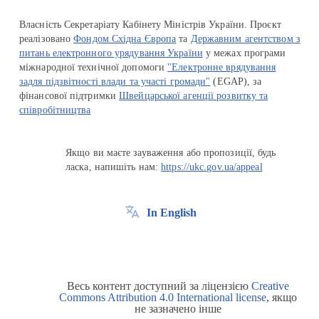
Власність Секретаріату Кабінету Міністрів України. Проєкт
реалізовано
Фондом Східна Європа
та
Державним агентством з
питань електронного урядування України
у межах програми
міжнародної технічної допомоги
"Електронне врядування
задля підзвітності влади та участі громади"
(EGAP), за
фінансової підтримки
Швейцарської агенції розвитку та
співробітництва
Якщо ви маєте зауваження або пропозиції, будь
ласка, напишіть нам:
https://ukc.gov.ua/appeal
In English
Весь контент доступний за ліцензією
Creative
Commons Attribution 4.0 International license
, якщо
не зазначено інше