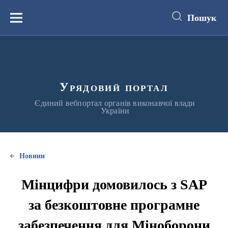
до
основного
Пошук
вмісту
Меню
Урядовий портал
Єдиний вебпортал органів виконавчої влади
України
Новини
Мінцифри домовилось з SAP
за безкоштовне програмне
забезпечення для Міноборони