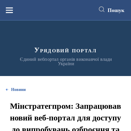
до
основного
Пошук
вмісту
Меню
Урядовий портал
Єдиний вебпортал органів виконавчої влади
України
Новини
Мінстратегпром: Запрацював
новий веб-портал для доступу
до випробувань озброєння та