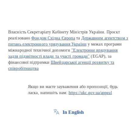
Власність Секретаріату Кабінету Міністрів України. Проєкт
реалізовано
Фондом Східна Європа
та
Державним агентством з
питань електронного урядування України
у межах програми
міжнародної технічної допомоги
"Електронне врядування
задля підзвітності влади та участі громади"
(EGAP), за
фінансової підтримки
Швейцарської агенції розвитку та
співробітництва
Якщо ви маєте зауваження або пропозиції, будь
ласка, напишіть нам:
https://ukc.gov.ua/appeal
In English