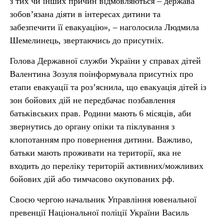
з тих чи інших причин відмовляються – держава
зобов’язана діяти в інтересах дитини та
забезпечити її евакуацію», – наголосила Людмила
Шемелинець, звертаючись до присутніх.
Голова Державної служби України у справах дітей
Валентина Зозуля поінформувала присутніх про
етапи евакуації та роз’яснила, що евакуація дітей із
зон бойових дій не передбачає позбавлення
батьківських прав. Родини мають 6 місяців, аби
звернутись до органу опіки та піклування з
клопотанням про повернення дитини. Важливо,
батьки мають проживати на території, яка не
входить до переліку територій активних/можливих
бойових дій або тимчасово окупованих рф.
Своєю чергою начальник Управління ювенальної
превенції Національної поліції України Василь