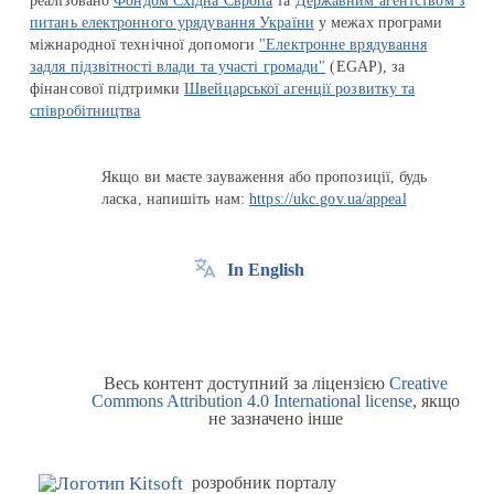
реалізовано
Фондом Східна Європа
та
Державним агентством з
питань електронного урядування України
у межах програми
міжнародної технічної допомоги
"Електронне врядування
задля підзвітності влади та участі громади"
(EGAP), за
фінансової підтримки
Швейцарської агенції розвитку та
співробітництва
Якщо ви маєте зауваження або пропозиції, будь
ласка, напишіть нам:
https://ukc.gov.ua/appeal
In English
Весь контент доступний за ліцензією
Creative
Commons Attribution 4.0 International license
, якщо
не зазначено інше
розробник порталу