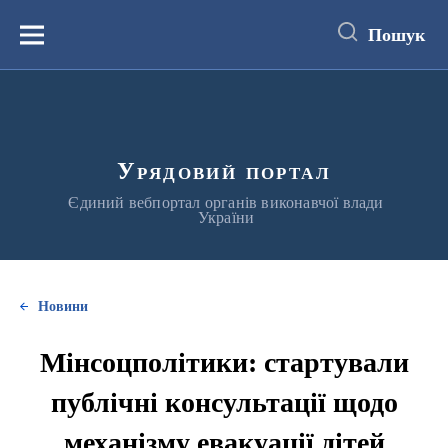
до
основного
Пошук
вмісту
Меню
Урядовий портал
Єдиний вебпортал органів виконавчої влади
України
Новини
Мінсоцполітики: стартували
публічні консультації щодо
механізму евакуації дітей