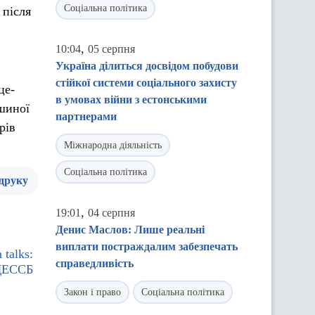
Соціальна політика
 після
,
10:04
05 серпня
Україна ділиться досвідом побудови
стійкої системи соціального захисту
це-
в умовах війни з естонськими
ішиної
партнерами
рів
Міжнародна діяльність
Соціальна політика
 друку
,
19:01
04 серпня
Денис Маслов: Лише реальні
виплати постраждалим забезпечать
 talks:
справедливість
ЄДЕССБ
Закон і право
Соціальна політика