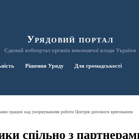
Урядовий портал
Єдиний вебпортал органів виконавчої влади України
ьність
Рішення Уряду
Для громадськості
ерами працює над унормуванням роботи Центрів допомоги врятованим
ики спільно з партнерам