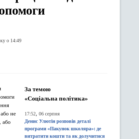
допомоги
ку о 14:49
и
За темою
помоги
«Соціальна політика»
ення
 або не
,
17:52
06 серпня
Денис Улютін розповів деталі
, або
програми «Пакунок школяра»: де
витратити кошти та як долучитися