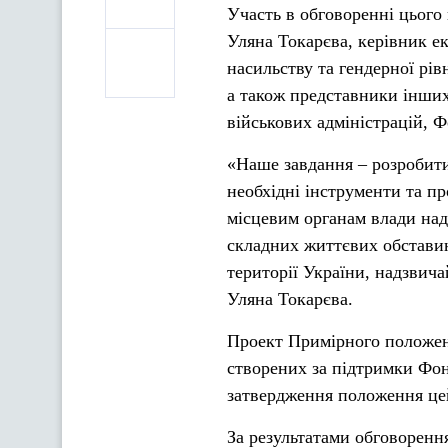
Участь в обговоренні цього
Уляна Токарєва, керівник е
насильству та гендерної рі
а також представники інших
військових адміністрацій, 
«Наше завдання – розробити
необхідні інструменти та п
місцевим органам влади нада
складних життєвих обставин
території України, надзвич
Уляна Токарєва.
Проект Примірного положенн
створених за підтримки Фон
затвердження положення цей
За результатами обговорен