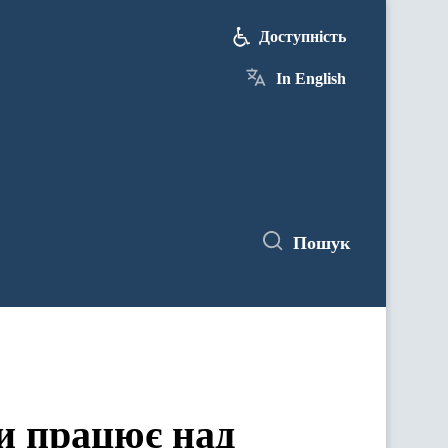
Доступність
In English
Пошук
и працює над