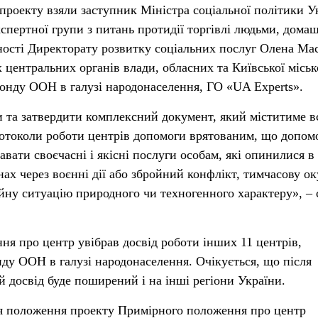
 проекту взяли заступник Міністра соціальної політики У
кспертної групи з питань протидії торгівлі людьми, дома
вності Директорату розвитку соціальних послуг Олена Ма
 центральних органів влади, обласних та Київської міськ
Фонду ООН в галузі народонаселення, ГО «UA Experts».
 та затвердити комплексний документ, який міститиме в
ротоколи роботи центрів допомоги врятованим, що допом
вати своєчасні і якісні послуги особам, які опинилися в
ах через воєнні дії або збройний конфлікт, тимчасову о
айну ситуацію природного чи техногенного характеру», – 
я про центр увібрав досвід роботи інших 11 центрів,
ду ООН в галузі народонаселення. Очікується, що після
 досвід буде поширений і на інші регіони України.
ня положення проекту Примірного положення про центр