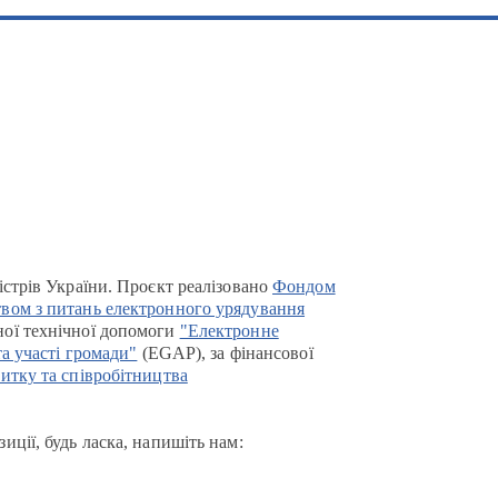
істрів України. Проєкт реалізовано
Фондом
вом з питань електронного урядування
ої технічної допомоги
"Електронне
та участі громади"
(EGAP), за фінансової
итку та співробітництва
иції, будь ласка, напишіть нам: