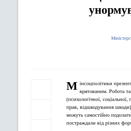
унормув
Міністерс
М
інсоцполітики презен
врятованим. Робота т
(психологічної, соціальної,
прав, відшкодування шкоди)
можуть самостійно подолати
постраждали від різних форм