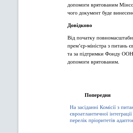
допомоги врятованим Мінсо
чого документ буде винесе
Довідково
Від початку повномасштабно
прем’єр-міністра з питань є
та за підтримки Фонду ООН 
допомоги врятованим.
Попередня
На засіданні Комісії з пита
євроатлантичної інтеграції
перелік пріоритетів адапт