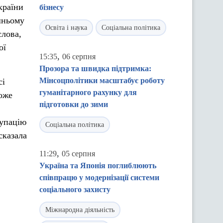
країни
бізнесу
шньому
Освіта і наука
Соціальна політика
слова,
ої
,
15:35
06 серпня
Прозора та швидка підтримка:
Мінсоцполітики масштабує роботу
сі
гуманітарного рахунку для
оже
підготовки до зими
купацію
Соціальна політика
сказала
,
11:29
05 серпня
Україна та Японія поглиблюють
співпрацю у модернізації системи
соціального захисту
Міжнародна діяльність