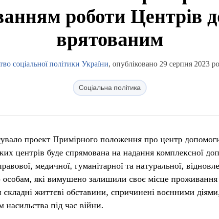
анням роботи Центрів 
врятованим
тво соціальної політики України
, опубліковано 29 серпня 2023 ро
Соціальна політика
тувало проект Примірного положення про центр допомог
аких центрів буде спрямована на надання комплексної до
 правової, медичної, гуманітарної та натуральної, відновл
 особам, які вимушено залишили своє місце проживання
 складні життєві обставини, спричинені воєнними діями
 насильства під час війни.