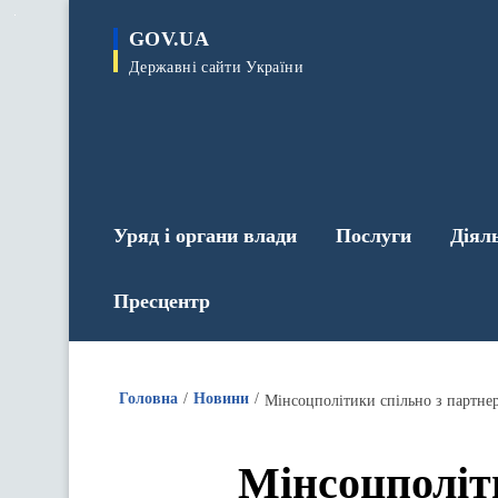
до
основного
GOV.UA
вмісту
Державні сайти України
Уряд і органи влади
Послуги
Діял
Пресцентр
Головна
Новини
Мінсоцполітики спільно з партн
Мінсоцполіт