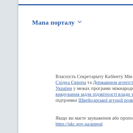
Мапа порталу
Перейти на сайт Ukraine.ua
Власність Секретаріату Кабінету Мін
Східна Європа
та
Державним агентст
України
у межах програми міжнародн
врядування задля підзвітності влади 
підтримки
Швейцарської агенції розв
Якщо ви маєте зауваження або пропоз
https://ukc.gov.ua/appeal