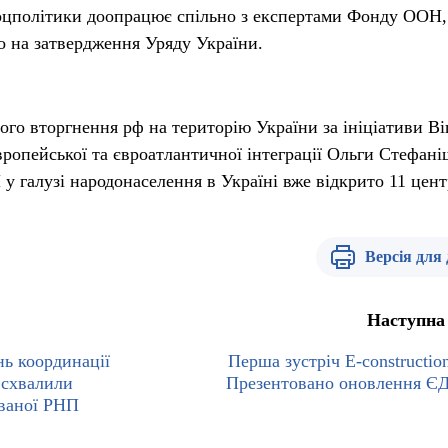
цполітики доопрацює спільно з експертами Фонду ООН,
но на затвердження Уряду України.
го вторгнення рф на територію України за ініціативи Ві
вропейської та євроатлантичної інтеграції Ольги Стефан
у галузі народонаселення в Україні вже відкрито 11 цент
Версія для
Наступна
нь координації
Перша зустріч E-construction
 схвалили
Презентовано оновлення 
ованої РНП