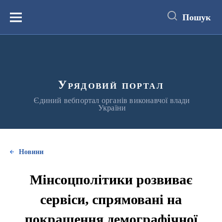
до
основного
Пошук
вмісту
Меню
Урядовий портал
Єдиний вебпортал органів виконавчої влади
України
Новини
Мінсоцполітики розвиває
сервіси, спрямовані на
покращення демографічної