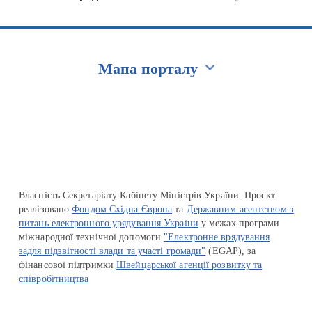
Мапа порталу
Перейти на сайт Ukraine.ua
Власність Секретаріату Кабінету Міністрів України. Проєкт
реалізовано
Фондом Східна Європа
та
Державним агентством з
питань електронного урядування України
у межах програми
міжнародної технічної допомоги
"Електронне врядування
задля підзвітності влади та участі громади"
(EGAP), за
фінансової підтримки
Швейцарської агенції розвитку та
співробітництва