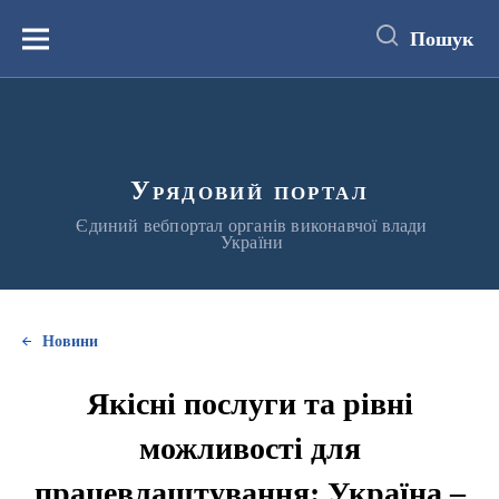
до
основного
Пошук
вмісту
Меню
Урядовий портал
Єдиний вебпортал органів виконавчої влади
України
Новини
Якісні послуги та рівні
можливості для
працевлаштування: Україна –