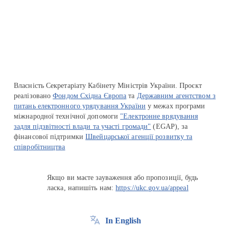
Перейти на сайт Ukraine.ua
Власність Секретаріату Кабінету Міністрів України. Проєкт
реалізовано
Фондом Східна Європа
та
Державним агентством з
питань електронного урядування України
у межах програми
міжнародної технічної допомоги
"Електронне врядування
задля підзвітності влади та участі громади"
(EGAP), за
фінансової підтримки
Швейцарської агенції розвитку та
співробітництва
Якщо ви маєте зауваження або пропозиції, будь
ласка, напишіть нам:
https://ukc.gov.ua/appeal
In English