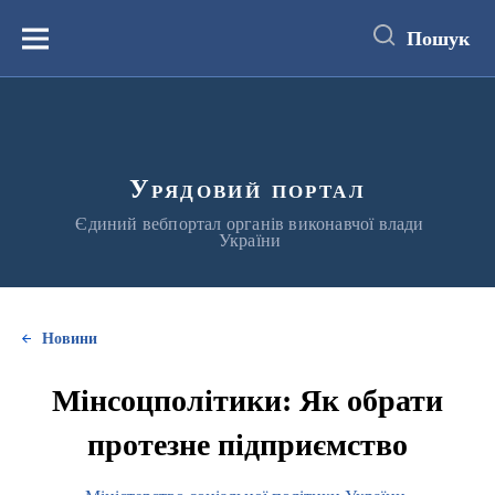
до
основного
Пошук
вмісту
Меню
Урядовий портал
Єдиний вебпортал органів виконавчої влади
України
Новини
Мінсоцполітики: Як обрати
протезне підприємство