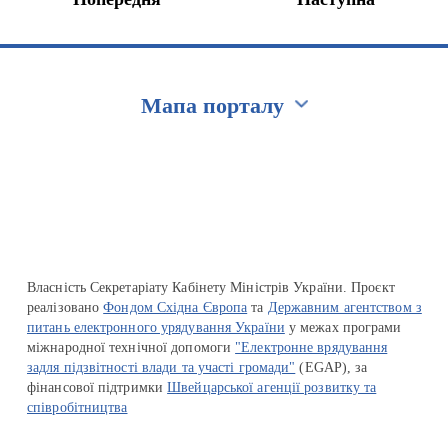
Мапа порталу
Перейти на сайт Ukraine.ua
Власність Секретаріату Кабінету Міністрів України. Проєкт
реалізовано
Фондом Східна Європа
та
Державним агентством з
питань електронного урядування України
у межах програми
міжнародної технічної допомоги
"Електронне врядування
задля підзвітності влади та участі громади"
(EGAP), за
фінансової підтримки
Швейцарської агенції розвитку та
співробітництва