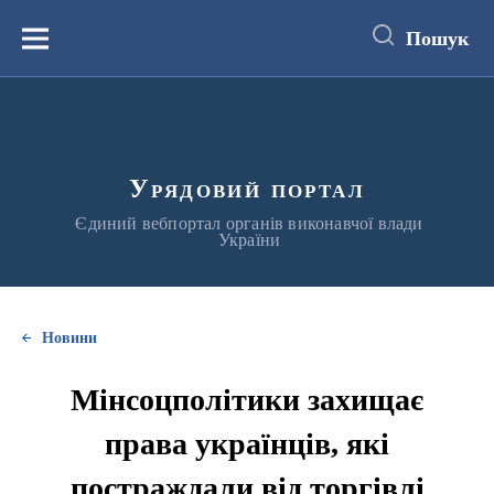
до
основного
Пошук
вмісту
Меню
Урядовий портал
Єдиний вебпортал органів виконавчої влади
України
Новини
Мінсоцполітики захищає
права українців, які
постраждали від торгівлі