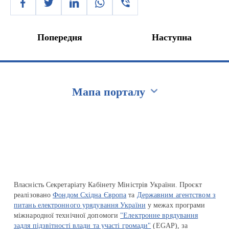
Попередня
Наступна
Мапа порталу
Перейти на сайт Ukraine.ua
Власність Секретаріату Кабінету Міністрів України. Проєкт
реалізовано
Фондом Східна Європа
та
Державним агентством з
питань електронного урядування України
у межах програми
міжнародної технічної допомоги
"Електронне врядування
задля підзвітності влади та участі громади"
(EGAP), за