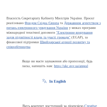
Власність Секретаріату Кабінету Міністрів України. Проєкт
реалізовано
Фондом Східна Європа
та
Державним агентством з
питань електронного урядування України
у межах програми
міжнародної технічної допомоги
"Електронне врядування
задля підзвітності влади та участі громади"
(EGAP), за
фінансової підтримки
Швейцарської агенції розвитку та
співробітництва
Якщо ви маєте зауваження або пропозиції, будь
ласка, напишіть нам:
https://ukc.gov.ua/appeal
In English
Весь контент доступний за ліцензією
Creative