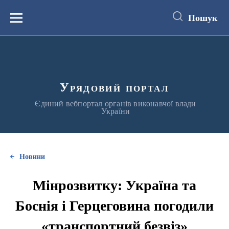
до
основного
Пошук
вмісту
Меню
Урядовий портал
Єдиний вебпортал органів виконавчої влади
України
Новини
Мінрозвитку: Україна та
Боснія і Герцеговина погодили
«транспортний безвіз»