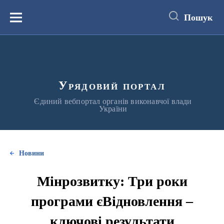
до
основного
Пошук
вмісту
Меню
Урядовий портал
Єдиний вебпортал органів виконавчої влади
України
Новини
Мінрозвитку: Три роки
програми єВідновлення –
ключові результати