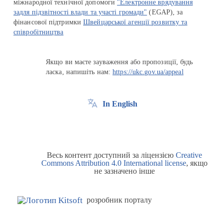
міжнародної технічної допомоги
"Електронне врядування
задля підзвітності влади та участі громади"
(EGAP), за
фінансової підтримки
Швейцарської агенції розвитку та
співробітництва
Якщо ви маєте зауваження або пропозиції, будь
ласка, напишіть нам:
https://ukc.gov.ua/appeal
In English
Весь контент доступний за ліцензією
Creative
Commons Attribution 4.0 International license
, якщо
не зазначено інше
розробник порталу