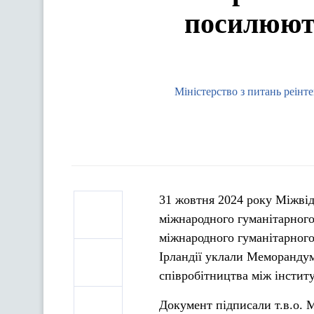
посилюють
Міністерство з питань реінт
31 жовтня 2024 року Міжвідо
міжнародного гуманітарного
міжнародного гуманітарного
Ірландії уклали Меморанду
співробітництва між інстит
Документ підписали т.в.о. М