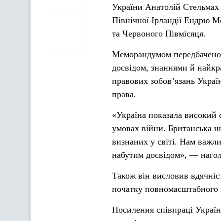
України Анатолій Стельмах 
Північної Ірландії Ендрю М
та Червоного Півмісяця.
Меморандумом передбачено п
досвідом, знаннями й найкр
правових зобов’язань Украї
права.
«Україна показала високий 
умовах війни. Британська ш
визнаних у світі. Нам важли
набутим досвідом», — наго
Також він висловив вдячніс
початку повномасштабного 
Посилення співпраці Україн