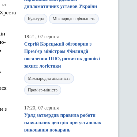
 та
дипломатичних установ України
 Хреста
Культура
Міжнародна діяльність
мін
,
18:21
07 серпня
но-
Сергій Корецький обговорив з
о
Прем'єр-міністром Фінляндії
посилення ППО, розвиток дронів і
захист логістики
в
Міжнародна діяльність
ися
Прем'єр-міністр
,
17:20
07 серпня
и з
Уряд затвердив правила роботи
навчальних центрів при установах
виконання покарань