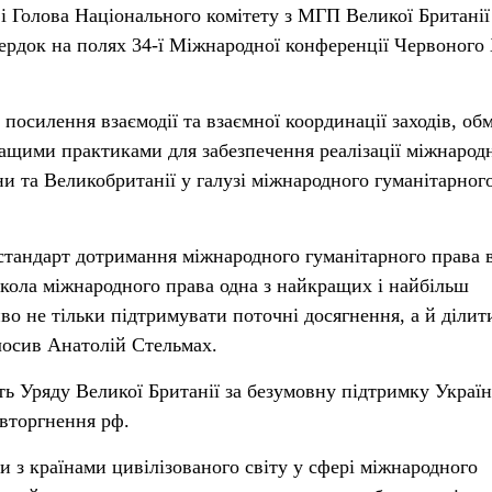
і Голова Національного комітету з МГП Великої Британії
ердок на полях 34-ї Міжнародної конференції Червоного
осилення взаємодії та взаємної координації заходів, об
ащими практиками для забезпечення реалізації міжнарод
ни та Великобританії у галузі міжнародного гуманітарног
стандарт дотримання міжнародного гуманітарного права 
кола міжнародного права одна з найкращих і найбільш
во не тільки підтримувати поточні досягнення, а й ділит
лосив Анатолій Стельмах.
ть Уряду Великої Британії за безумовну підтримку Україн
вторгнення рф.
и з країнами цивілізованого світу у сфері міжнародного