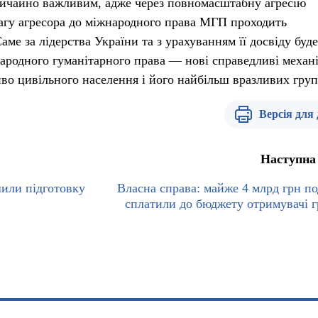
вичайно важливим, адже через повномасштабну агресію
евагу агресора до міжнародного права МГП проходить
аме за лідерства України та з урахуванням її досвіду буде
ародного гуманітарного права — нові справедливі механ
иво цивільного населення і його найбільш вразливих груп
Версія для
Наступна
шили підготовку
Власна справа: майже 4 млрд грн по
сплатили до бюджету отримувачі г