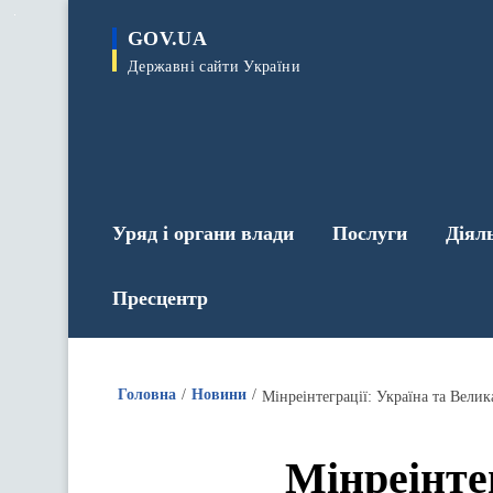
до
основного
GOV.UA
вмісту
Державні сайти України
Уряд і органи влади
Послуги
Діял
Пресцентр
Головна
Новини
Мінреінтеграції: Україна та Вели
Мінреінте