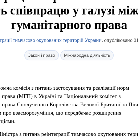
 співпрацю у галузі мі
гуманітарного права
еграції тимчасово окупованих територій України
, опубліковано 0
Закон і право
Міжнародна діяльність
мча комісія з питань застосування та реалізації норм
 права (МГП) в Україні та Національний комітет з
 права Сполученого Королівства Великої Британії та Пів
м про взаєморозуміння, що передбачає розширення
уціями.
іністра з питань реінтеграції тимчасово окупованих тер