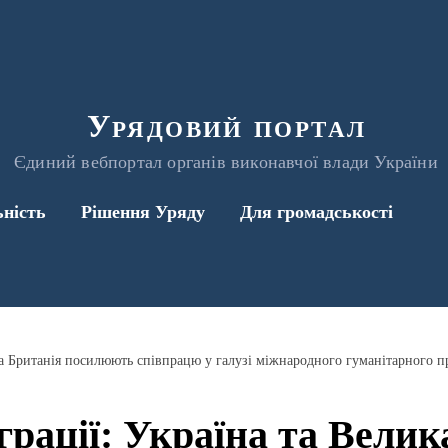
Урядовий портал
Єдиний вебпортал органів виконавчої влади України
ьність
Рішення Уряду
Для громадськості
ка Британія посилюють співпрацю у галузі міжнародного гуманітарного п
грації: Україна та Велик