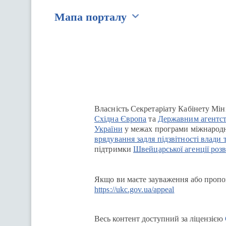
Мапа порталу
Перейти на сайт Ukraine.ua
Власність Секретаріату Кабінету Мін
Східна Європа
та
Державним агентст
України
у межах програми міжнародн
врядування задля підзвітності влади 
підтримки
Швейцарської агенції розв
Якщо ви маєте зауваження або пропоз
https://ukc.gov.ua/appeal
Весь контент доступний за ліцензією