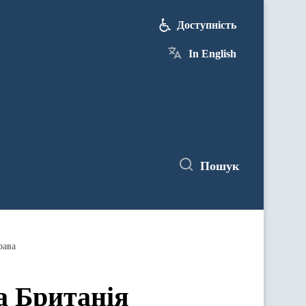
Доступність
In English
Пошук
рава
а Британія