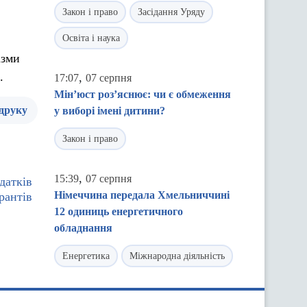
Закон і право
Засідання Уряду
Освіта і наука
ізми
.
,
17:07
07 серпня
Мін’юст роз’яснює: чи є обмеження
 друку
у виборі імені дитини?
Закон і право
,
15:39
07 серпня
датків
Німеччина передала Хмельниччині
рантів
12 одиниць енергетичного
обладнання
Енергетика
Міжнародна діяльність