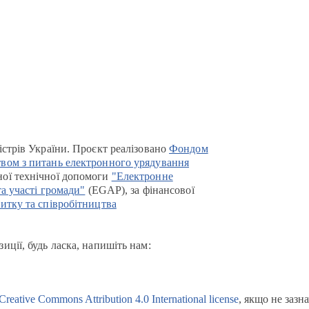
істрів України. Проєкт реалізовано
Фондом
вом з питань електронного урядування
ої технічної допомоги
"Електронне
та участі громади"
(EGAP), за фінансової
итку та співробітництва
иції, будь ласка, напишіть нам:
Creative Commons Attribution 4.0 International license
, якщо не зазн