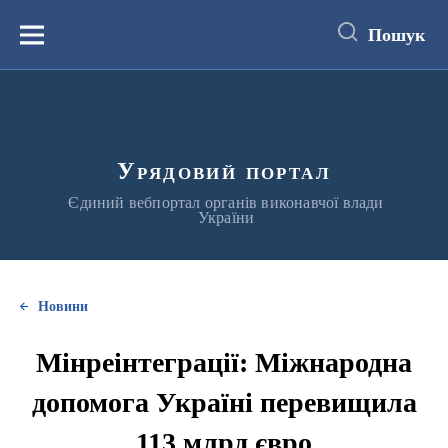
до
основного
Пошук
вмісту
Меню
Урядовий портал
Єдиний вебпортал органів виконавчої влади
України
Новини
Мінреінтеграції: Міжнародна
допомога Україні перевищила
113 млрд євро