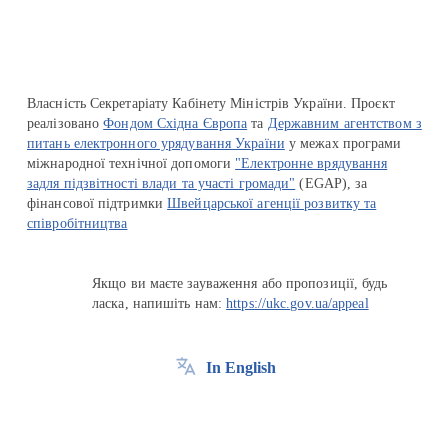
Власність Секретаріату Кабінету Міністрів України. Проєкт
реалізовано
Фондом Східна Європа
та
Державним агентством з
питань електронного урядування України
у межах програми
міжнародної технічної допомоги
"Електронне врядування
задля підзвітності влади та участі громади"
(EGAP), за
фінансової підтримки
Швейцарської агенції розвитку та
співробітництва
Якщо ви маєте зауваження або пропозиції, будь
ласка, напишіть нам:
https://ukc.gov.ua/appeal
In English