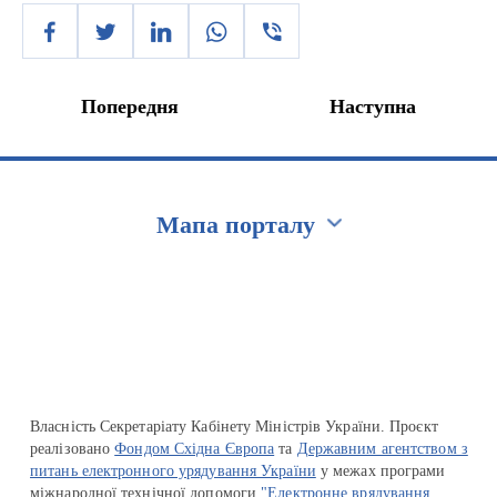
Попередня
Наступна
Мапа порталу
Перейти на сайт Ukraine.ua
Власність Секретаріату Кабінету Міністрів України. Проєкт
реалізовано
Фондом Східна Європа
та
Державним агентством з
питань електронного урядування України
у межах програми
міжнародної технічної допомоги
"Електронне врядування