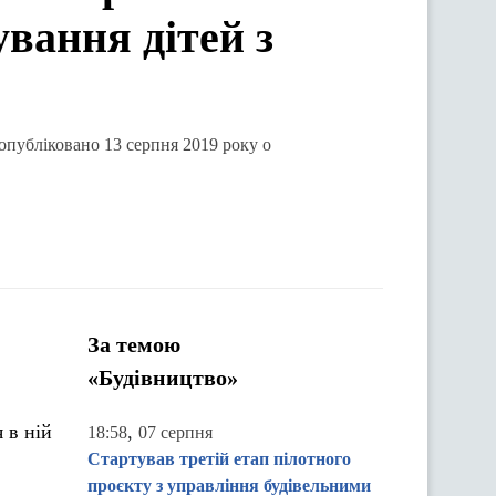
ування дітей з
 опубліковано 13 серпня 2019 року о
За темою
«Будівництво»
 в ній
,
18:58
07 серпня
Стартував третій етап пілотного
проєкту з управління будівельними