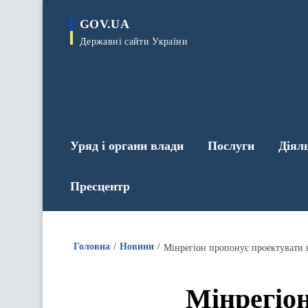
до
основного
GOV.UA
вмісту
Державні сайти України
Уряд і органи влади
Послуги
Діял
Пресцентр
Головна
Новини
Мінрегіон пропонує проектувати в
Мінрегіон