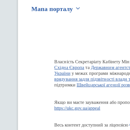
Мапа порталу
Перейти на сайт Ukraine.ua
Власність Секретаріату Кабінету Мін
Східна Європа
та
Державним агентст
України
у межах програми міжнародн
врядування задля підзвітності влади 
підтримки
Швейцарської агенції розв
Якщо ви маєте зауваження або пропоз
https://ukc.gov.ua/appeal
Весь контент доступний за ліцензією