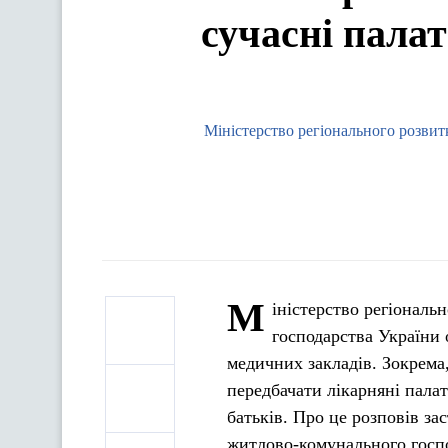
сучасні палат
Міністерство регіонального розвит
М
іністерство регіональ
господарства України
медичних закладів. Зокрема
передбачати лікарняні палат
батьків. Про це розповів за
житлово-комунального госп