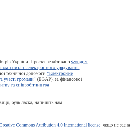
істрів України. Проєкт реалізовано
Фондом
вом з питань електронного урядування
ої технічної допомоги
"Електронне
та участі громади"
(EGAP), за фінансової
итку та співробітництва
иції, будь ласка, напишіть нам:
Creative Commons Attribution 4.0 International license
, якщо не зазн