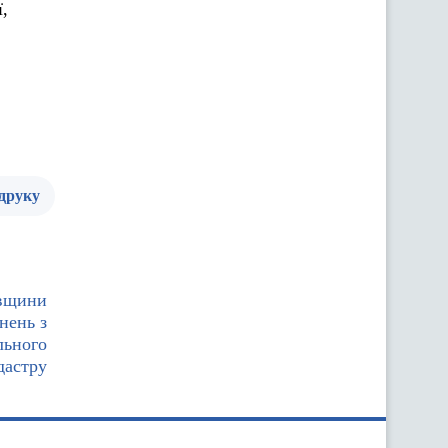
,
 друку
ївщини
нень з
льного
дастру