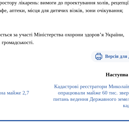
остору лікарень: вимоги до проектування холів, рецепції
фе, аптеки, місця для дитячих візків, зони очікування;
ться за участі Міністерства охорони здоров’я України,
а громадськості.
Версія для
Наступна
Кадастрові реєстратори Микола
на майже 2,7
опрацювали майже 60 тис. звер
питань ведення Державного земе
ка