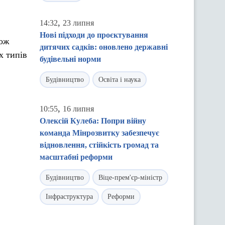
,
14:32
23 липня
Нові підходи до проєктування
кож
дитячих садків: оновлено державні
х типів
будівельні норми
Будівництво
Освіта і наука
,
10:55
16 липня
Олексій Кулеба: Попри війну
команда Мінрозвитку забезпечує
відновлення, стійкість громад та
масштабні реформи
Будівництво
Віце-прем'єр-міністр
Інфраструктура
Реформи