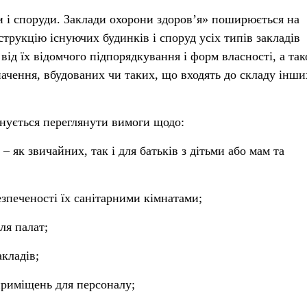
 і споруди. Заклади охорони здоров’я» поширюється на
трукцію існуючих будинків і споруд усіх типів закладів
від їх відомчого підпорядкування і форм власності, а та
чення, вбудованих чи таких, що входять до складу інши
нується переглянути вимоги щодо:
 – як звичайних, так і для батьків з дітьми або мам та
езпеченості їх санітарними кімнатами;
ля палат;
кладів;
приміщень для персоналу;