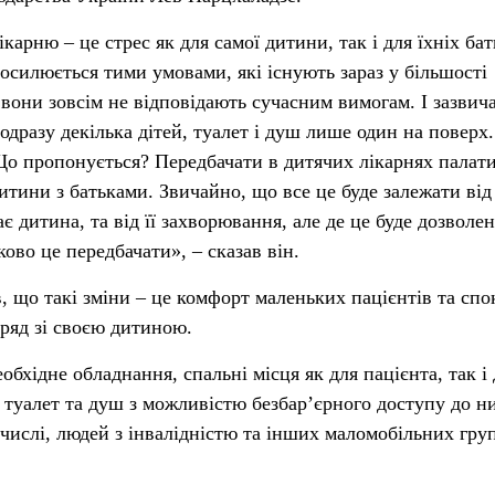
карню – це стрес як для самої дитини, так і для їхніх бат
посилюється тими умовами, які існують зараз у більшості
 вони зовсім не відповідають сучасним вимогам. І зазвич
одразу декілька дітей, туалет і душ лише один на поверх
 Що пропонується? Передбачати в дитячих лікарнях палати
тини з батьками. Звичайно, що все це буде залежати від
є дитина, та від її захворювання, але де це буде дозволен
ово це передбачати», – сказав він.
 що такі зміни – це комфорт маленьких пацієнтів та спок
оряд зі своєю дитиною.
обхідне обладнання, спальні місця як для пацієнта, так і
і туалет та душ з можливістю безбар’єрного доступу до н
 числі, людей з інвалідністю та інших маломобільних груп