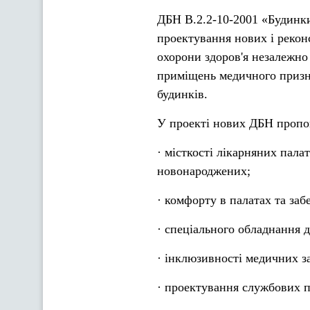
ДБН В.2.2-10-2001 «Будинки
проектування нових і реконс
охорони здоров'я незалежно 
приміщень медичного призна
будинків.
У проекті нових ДБН пропо
· місткості лікарняних палат
новонароджених;
· комфорту в палатах та заб
· спеціального обладнання д
· інклюзивності медичних за
· проектування службових 