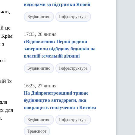
відходами за підтримки Японії
ьків,
Будівництво
Інфраструктура
ай це
,
17:33
28 липня
. Крім
єВідновлення: Перші родини
 з
завершили відбудову будинків на
власній земельній ділянці
о і
Будівництво
Інфраструктура
ій їх
,
16:23
27 липня
На Дніпропетровщині триває
будівництво автодороги, яка
 для
покращить сполучення з Києвом
их для
.
Будівництво
Інфраструктура
Транспорт