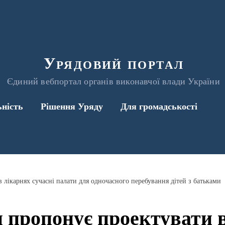
Урядовий портал
Єдиний вебпортал органів виконавчої влади України
ьність
Рішення Уряду
Для громадськості
 лікарнях сучасні палати для одночасного перебування дітей з батьками
 пропонує проектувати 