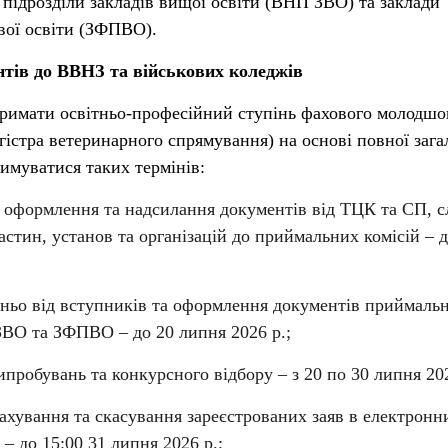
 підрозділи закладів вищої освіти (ВНП ЗВО) та заклади
вої освіти (ЗФПВО).
нтів до ВВНЗ та військових коледжів
тримати освітньо-професійний ступінь фахового молодшо
гістра ветеринарного спрямування) на основі повної зага
римуватися таких термінів:
, оформлення та надсилання документів від ТЦК та СП, 
астин, установ та організацій до приймальних комісій – д
дньо від вступників та оформлення документів приймаль
ВО та ЗФПВО – до 20 липня 2026 р.;
пробувань та конкурсного відбору – з 20 по 30 липня 202
ахування та скасування зареєстрованих заяв в електронн
 – до 15:00 31 липня 2026 р.;