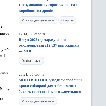
ППО, авіаційних спроможностей і
виробництва дронів
Міжнародна діяльність
Оборона
го
льної
,
12:14
06 серпня
Вступ-2026: до зарахування
рекомендовані 212 837 випускників,
служб
— МОН
о 1
Освіта і наука
ними
,
20:24
05 серпня
МОН і ВПП ООН узгодили подальші
кроки співпраці для забезпечення
6 р.;
безоплатного шкільного харчування
их
Міжнародна діяльність