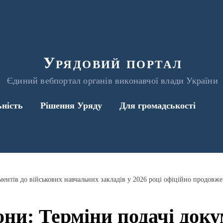
Урядовий портал
Єдиний вебпортал органів виконавчої влади України
ьність
Рішення Уряду
Для громадськості
ентів до військових навчальних закладів у 2026 році офіційно продовж
ни: Терміни подачі доку