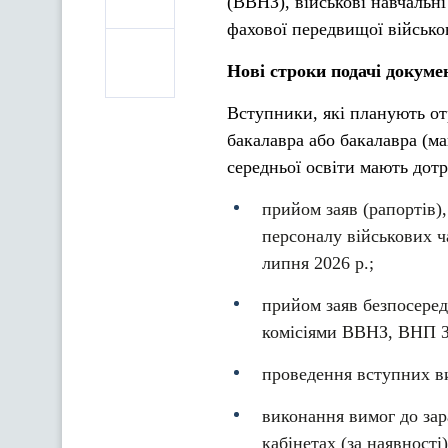
(ВВНЗ), військові навчальні
фахової передвищої військо
Нові строки подачі докуме
Вступники, які планують о
бакалавра або бакалавра (ма
середньої освіти мають дот
прийом заяв (рапортів)
персоналу військових ч
липня 2026 р.;
прийом заяв безпосере
комісіями ВВНЗ, ВНП З
проведення вступних ви
виконання вимог до зар
кабінетах (за наявності)