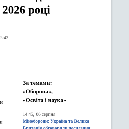
 2026 році
15:42
За темами:
«Оборона»,
«Освіта і наука»
ли
,
14:45
06 серпня
Міноборони: Україна та Велика
ди
Британія обговорили посилення