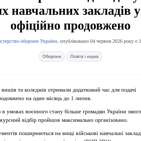
х навчальних закладів у
офіційно продовжено
істерство оборони України
, опубліковано 04 червня 2026 року о 
Оборона
Освіта і наука
 вишів та коледжів отримали додатковий час для подачі
родовжено на один місяць до 1 липня.
 в умовах воєнного стану більше громадян України змог
нкурсний відбір пройшов максимально організовано.
ументів поширюються на вищі військові навчальні закла