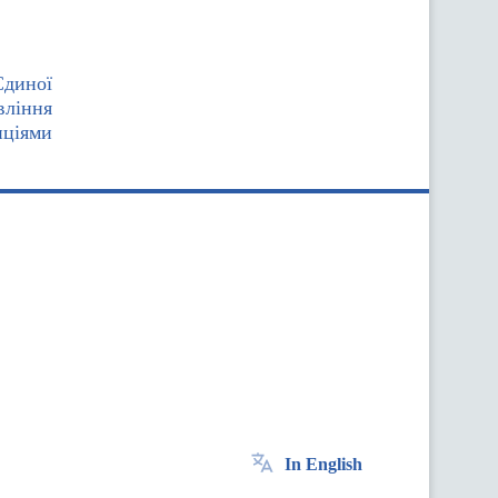
Єдиної
вління
иціями
In English