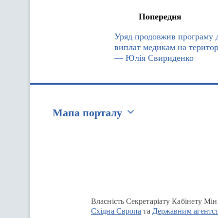
Попередня
Уряд продовжив програму 
виплат медикам на територ
— Юлія Свириденко
Мапа порталу
Перейти на сайт Ukraine.ua
Власність Секретаріату Кабінету Мін
Східна Європа
та
Державним агентст