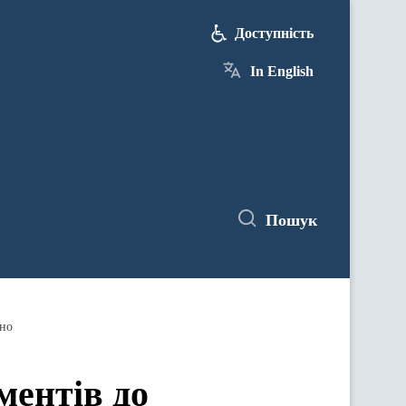
Доступність
In English
Пошук
ено
ментів до