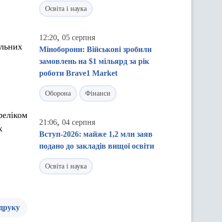
Освіта і наука
,
12:20
05 серпня
альних
Міноборони: Військові зробили
замовлень на $1 мільярд за рік
роботи Brave1 Market
Оборона
Фінанси
реліком
,
21:06
04 серпня
х
Вступ-2026: майже 1,2 млн заяв
подано до закладів вищої освіти
Освіта і наука
 друку