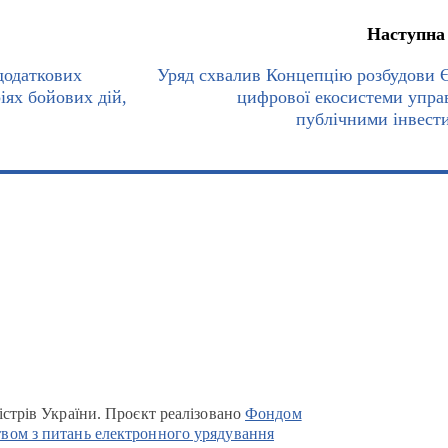
Наступна
додаткових
Уряд схвалив Концепцію розбудови 
іях бойових дій,
цифрової екосистеми упра
публічними інвест
істрів України. Проєкт реалізовано
Фондом
вом з питань електронного урядування