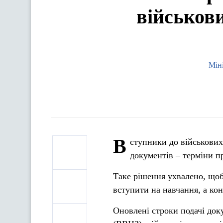
військови
Мін
В
ступники до військових
документів – терміни п
Таке рішення ухвалено, щоб
вступити на навчання, а ко
Оновлені строки подачі док