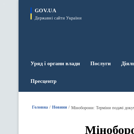
до
основного
GOV.UA
вмісту
Державні сайти України
Уряд і органи влади
Послуги
Діял
Пресцентр
Головна
Новини
Міноборони: Терміни подачі докум
Міноборо