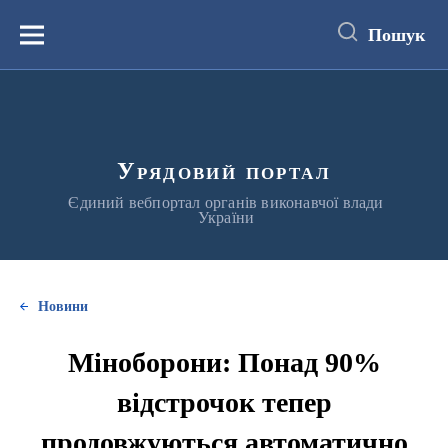
до
основного
Пошук
вмісту
Меню
Урядовий портал
Єдиний вебпортал органів виконавчої влади
України
Новини
Міноборони: Понад 90%
відстрочок тепер
продовжуються автоматично