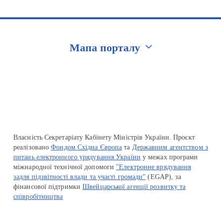
Мапа порталу
Перейти на сайт Ukraine.ua
Власність Секретаріату Кабінету Міністрів України. Проєкт
реалізовано
Фондом Східна Європа
та
Державним агентством з
питань електронного урядування України
у межах програми
міжнародної технічної допомоги
"Електронне врядування
задля підзвітності влади та участі громади"
(EGAP), за
фінансової підтримки
Швейцарської агенції розвитку та
співробітництва