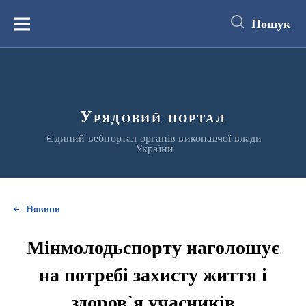
до
основного
Пошук
вмісту
Меню
Урядовий портал
Єдиний вебпортал органів виконавчої влади
України
Новини
Мінмолодьспорту наголошує
на потребі захисту життя і
здоров`я учасників