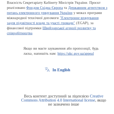
Власність Секретаріату Кабінету Міністрів України. Проєкт
реалізовано
Фондом Східна Європа
та
Державним агентством з
питань електронного урядування України
у межах програми
міжнародної технічної допомоги
"Електронне врядування
задля підзвітності влади та участі громади"
(EGAP), за
фінансової підтримки
Швейцарської агенції розвитку та
співробітництва
Якщо ви маєте зауваження або пропозиції, будь
ласка, напишіть нам:
https://ukc.gov.ua/appeal
In English
Весь контент доступний за ліцензією
Creative
Commons Attribution 4.0 International license
, якщо
не зазначено інше