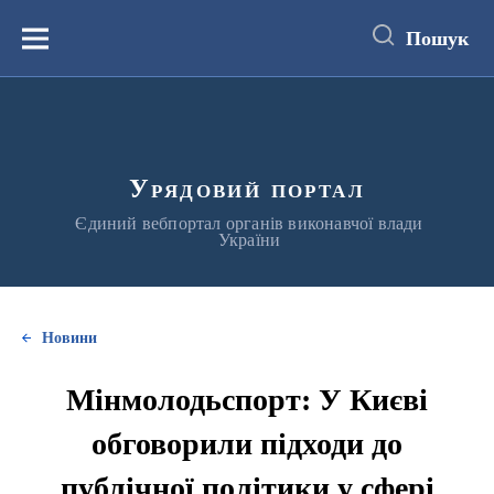
до
основного
Пошук
вмісту
Меню
Урядовий портал
Єдиний вебпортал органів виконавчої влади
України
Новини
Мінмолодьспорт: У Києві
обговорили підходи до
публічної політики у сфері