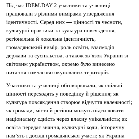
Під час IDEM.DAY 2 учасники та учасниці
працювали з різними вимірами утвердження
ідентичності. Серед них — цінності та чесноти,
культурні практики та культура повсякдення,
регіональна й локальна ідентичність,
громадянський вимір, роль освіти, взаємодія
держави та суспільства, а також зв’язок України зі
світовим українством, окремо було винесено
питання тимчасово окупованих територій.
Учасники та учасниці обговорювали, як спільні
цінності переходять у поведінку й рішення; як
культура повсякдення створює відчуття належності;
як громади, міста й регіони можуть підсилювати
національну єдність через власну унікальність; як
освіта передає знання, культурні коди, історичну
пам’ять і досвід громадянської участі; як Україна