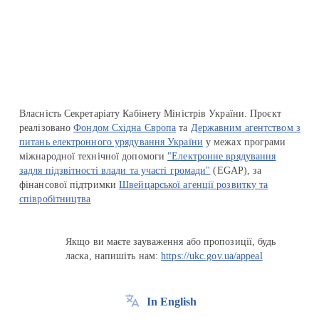
Перейти на сайт Ukraine.ua
Власність Секретаріату Кабінету Міністрів України. Проєкт
реалізовано
Фондом Східна Європа
та
Державним агентством з
питань електронного урядування України
у межах програми
міжнародної технічної допомоги
"Електронне врядування
задля підзвітності влади та участі громади"
(EGAP), за
фінансової підтримки
Швейцарської агенції розвитку та
співробітництва
Якщо ви маєте зауваження або пропозиції, будь
ласка, напишіть нам:
https://ukc.gov.ua/appeal
In English