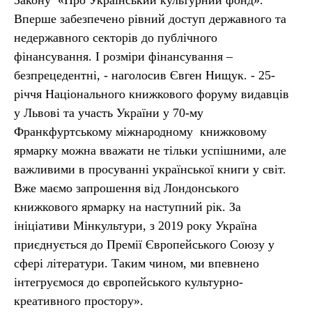
Закону «Про Український культурний фонд».
Вперше забезпечено рівний доступ державного та
недержавного секторів до публічного
фінансування. І розміри фінансування –
безпрецедентні, - наголосив Євген Нищук. - 25-
річчя Національного книжкового форуму видавців
у Львові та участь України у 70-му
Франкфуртському міжнародному книжковому
ярмарку можна вважати не тільки успішними, але
важливими в просуванні української книги у світ.
Вже маємо запрошення від Лондонського
книжкового ярмарку на наступний рік. За
ініціативи Мінкультури, з 2019 року Україна
приєднується до Премії Європейського Союзу у
сфері літератури. Таким чином, ми впевнено
інтегруємося до європейського культурно-
креативного простору».