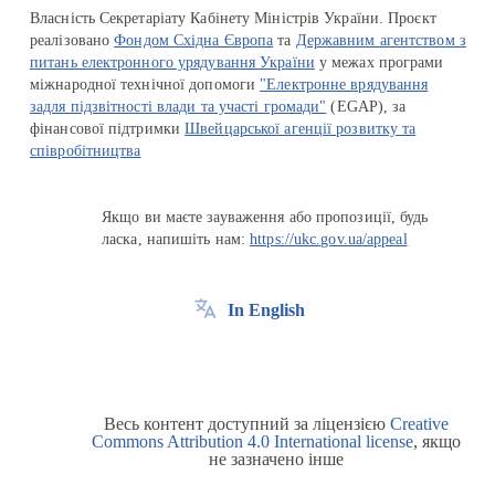
Власність Секретаріату Кабінету Міністрів України. Проєкт
реалізовано
Фондом Східна Європа
та
Державним агентством з
питань електронного урядування України
у межах програми
міжнародної технічної допомоги
"Електронне врядування
задля підзвітності влади та участі громади"
(EGAP), за
фінансової підтримки
Швейцарської агенції розвитку та
співробітництва
Якщо ви маєте зауваження або пропозиції, будь
ласка, напишіть нам:
https://ukc.gov.ua/appeal
In English
Весь контент доступний за ліцензією
Creative
Commons Attribution 4.0 International license
, якщо
не зазначено інше