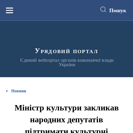
до
основного
Пошук
вмісту
Меню
Урядовий портал
Єдиний вебпортал органів виконавчої влади
України
Новини
Міністр культури закликав
народних депутатів
підтримати культурні