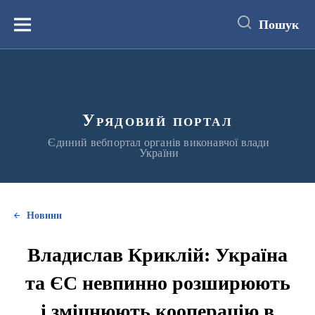
до
основного
Пошук
вмісту
Меню
Урядовий портал
Єдиний вебпортал органів виконавчої влади
України
Новини
Владислав Криклій: Україна
та ЄС невпинно розширюють
і зміцнюють кооперацію в