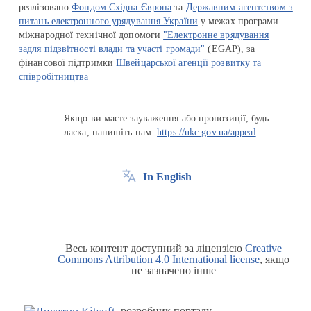
реалізовано
Фондом Східна Європа
та
Державним агентством з
питань електронного урядування України
у межах програми
міжнародної технічної допомоги
"Електронне врядування
задля підзвітності влади та участі громади"
(EGAP), за
фінансової підтримки
Швейцарської агенції розвитку та
співробітництва
Якщо ви маєте зауваження або пропозиції, будь
ласка, напишіть нам:
https://ukc.gov.ua/appeal
In English
Весь контент доступний за ліцензією
Creative
Commons Attribution 4.0 International license
, якщо
не зазначено інше
розробник порталу