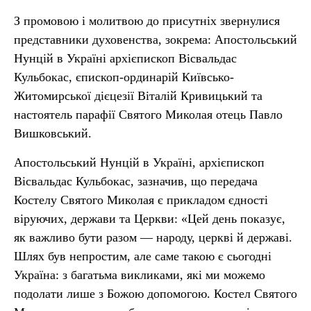
З промовою і молитвою до присутніх звернулися
представники духовенства, зокрема: Апостольський
Нунцій в Україні архієпископ Вісвальдас
Кульбокас, єпископ-ординарій Київсько-
Житомирської дієцезії Віталій Кривицький та
настоятель парафії Святого Миколая отець Павло
Вишковський.
Апостольський Нунцій в Україні, архієпископ
Вісвальдас Кульбокас, зазначив, що передача
Костелу Святого Миколая є прикладом єдності
віруючих, держави та Церкви: «Цей день показує,
як важливо бути разом — народу, церкві й державі.
Шлях був непростим, але саме такою є сьогодні
Україна: з багатьма викликами, які ми можемо
подолати лише з Божою допомогою. Костел Святого