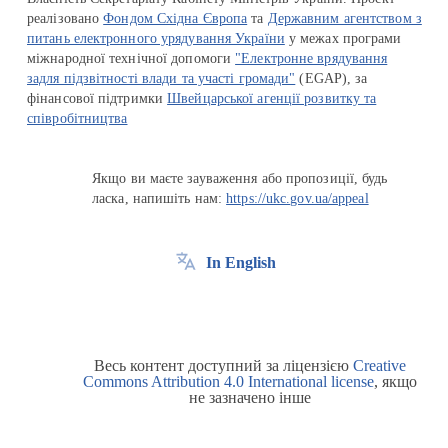
реалізовано
Фондом Східна Європа
та
Державним агентством з
питань електронного урядування України
у межах програми
міжнародної технічної допомоги
"Електронне врядування
задля підзвітності влади та участі громади"
(EGAP), за
фінансової підтримки
Швейцарської агенції розвитку та
співробітництва
Якщо ви маєте зауваження або пропозиції, будь
ласка, напишіть нам:
https://ukc.gov.ua/appeal
In English
Весь контент доступний за ліцензією
Creative
Commons Attribution 4.0 International license
, якщо
не зазначено інше