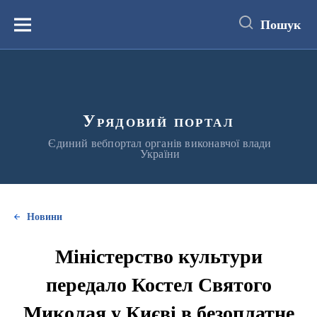
до
основного
Пошук
вмісту
Меню
Урядовий портал
Єдиний вебпортал органів виконавчої влади
України
Новини
Міністерство культури
передало Костел Святого
Миколая у Києві в безоплатне