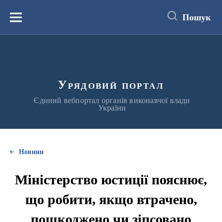
до
основного
Пошук
вмісту
Меню
Урядовий портал
Єдиний вебпортал органів виконавчої влади
України
Новини
Міністерство юстиції пояснює,
що робити, якщо втрачено,
пошкоджено чи зіпсовано