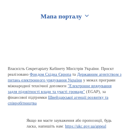
Мапа порталу
Перейти на сайт Ukraine.ua
Власність Секретаріату Кабінету Міністрів України. Проєкт
реалізовано
Фондом Східна Європа
та
Державним агентством з
питань електронного урядування України
у межах програми
міжнародної технічної допомоги
"Електронне врядування
задля підзвітності влади та участі громади"
(EGAP), за
фінансової підтримки
Швейцарської агенції розвитку та
співробітництва
Якщо ви маєте зауваження або пропозиції, будь
ласка, напишіть нам:
https://ukc.gov.ua/appeal