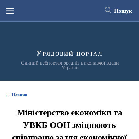
до
основного
Пошук
вмісту
Меню
Урядовий портал
Єдиний вебпортал органів виконавчої влади
України
Новини
Міністерство економіки та
УВКБ ООН зміцнюють
співпрацю задля економічної