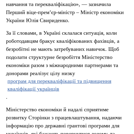
навчання та перекваліфікацію», — зазначила
Перший віце-прем’єр-міністр – Міністр економіки
України Юлія Свириденко.
За її словами, в Україні склалася ситуація, коли
роботодавцям бракує кваліфікованих фахівців, а
безробітні не мають затребуваних навичок. Щоб
подолати структурне безробіття Міністерство
економіки разом з міжнародними партнерами та
донорами реалізує цілу низку
програм для перекваліфікації та підвищення
кваліфікації українців
.
Міністерство економіки й надалі сприятиме
розвитку Сторінки з працевлаштування, надаючи
інформацію про державні грантові програми для
українців, які бажають повернутися додому, та