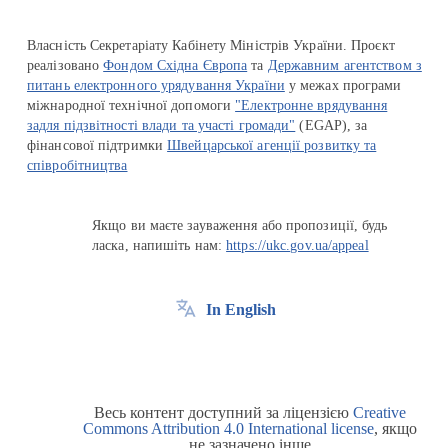
Власність Секретаріату Кабінету Міністрів України. Проєкт
реалізовано
Фондом Східна Європа
та
Державним агентством з
питань електронного урядування України
у межах програми
міжнародної технічної допомоги
"Електронне врядування
задля підзвітності влади та участі громади"
(EGAP), за
фінансової підтримки
Швейцарської агенції розвитку та
співробітництва
Якщо ви маєте зауваження або пропозиції, будь
ласка, напишіть нам:
https://ukc.gov.ua/appeal
In English
Весь контент доступний за ліцензією
Creative
Commons Attribution 4.0 International license
, якщо
не зазначено інше