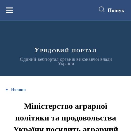
до
основного
Пошук
вмісту
Меню
Урядовий портал
Єдиний вебпортал органів виконавчої влади
України
Новини
Міністерство аграрної
політики та продовольства
України посилить аграрний