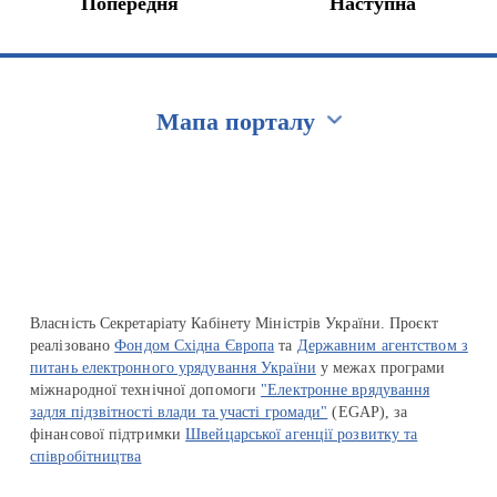
Попередня
Наступна
Мапа порталу
Перейти на сайт Ukraine.ua
Власність Секретаріату Кабінету Міністрів України. Проєкт
реалізовано
Фондом Східна Європа
та
Державним агентством з
питань електронного урядування України
у межах програми
міжнародної технічної допомоги
"Електронне врядування
задля підзвітності влади та участі громади"
(EGAP), за
фінансової підтримки
Швейцарської агенції розвитку та
співробітництва