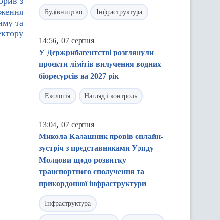
орив з
вження
Будівництво
Інфраструктура
иму та
ектору
,
14:56
07 серпня
У Держрибагентстві розглянули
проєкти лімітів вилучення водних
біоресурсів на 2027 рік
Екологія
Нагляд і контроль
,
13:04
07 серпня
Микола Калашник провів онлайн-
зустріч з представниками Уряду
Молдови щодо розвитку
транспортного сполучення та
прикордонної інфраструктури
Інфраструктура