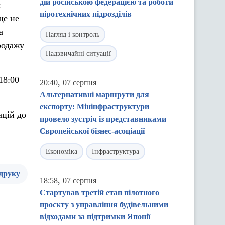
дій російською федерацією та роботи
с
піротехнічних підрозділів
ще не
а
Нагляд і контроль
родажу
Надзвичайні ситуації
18:00
,
20:40
07 серпня
Альтернативні маршрути для
експорту: Мінінфраструктури
ацій до
провело зустріч із представниками
Європейської бізнес-асоціації
Економіка
Інфраструктура
 друку
,
18:58
07 серпня
Стартував третій етап пілотного
проєкту з управління будівельними
відходами за підтримки Японії