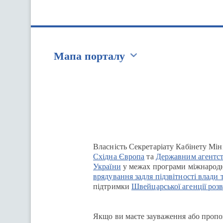
Мапа порталу
Перейти на сайт Ukraine.ua
Власність Секретаріату Кабінету Мін
Східна Європа
та
Державним агентст
України
у межах програми міжнародн
врядування задля підзвітності влади 
підтримки
Швейцарської агенції розв
Якщо ви маєте зауваження або пропоз