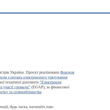
істрів України. Проєкт реалізовано
Фондом
вом з питань електронного урядування
ої технічної допомоги
"Електронне
та участі громади"
(EGAP), за фінансової
итку та співробітництва
иції, будь ласка, напишіть нам: