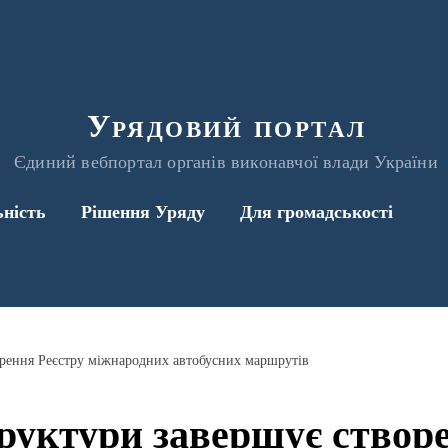
Урядовий портал
Єдиний вебпортал органів виконавчої влади України
ьність
Рішення Уряду
Для громадськості
рення Реєстру міжнародних автобусних маршрутів
руктури завершує створе