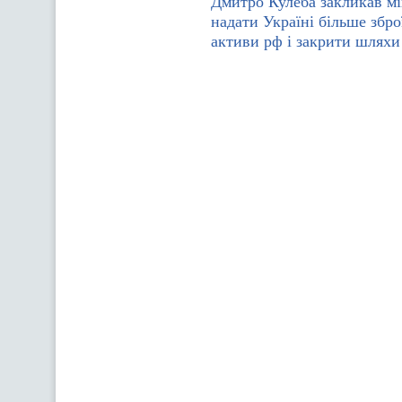
Дмитро Кулеба закликав мі
надати Україні більше збро
активи рф і закрити шляхи