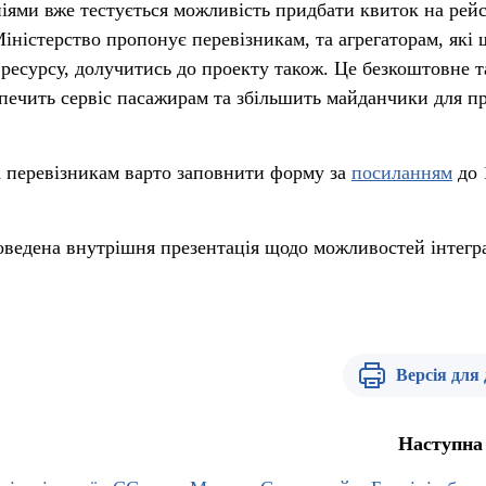
ніями вже тестується можливість придбати квиток на рей
Міністерство пропонує перевізникам, та агрегаторам, які 
ресурсу, долучитись до проекту також. Це безкоштовне т
зпечить сервіс пасажирам та збільшить майданчики для п
а перевізникам варто заповнити форму за
посиланням
до 
оведена внутрішня презентація щодо можливостей інтегр
Версія для
Наступна