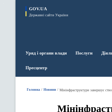
до
основного
GOV.UA
вмісту
Державні сайти України
Уряд і органи влади
Послуги
Діял
Пресцентр
Головна
Новини
Мінінфраструктури завершує ство
Мінінфраст