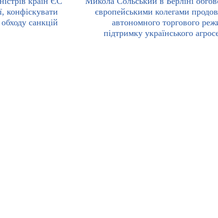
ністрів країн ЄС
Микола Сольський в Берліні обгов
ї, конфіскувати
європейськими колегами продо
 обходу санкцій
автономного торгового реж
підтримку українського агрос