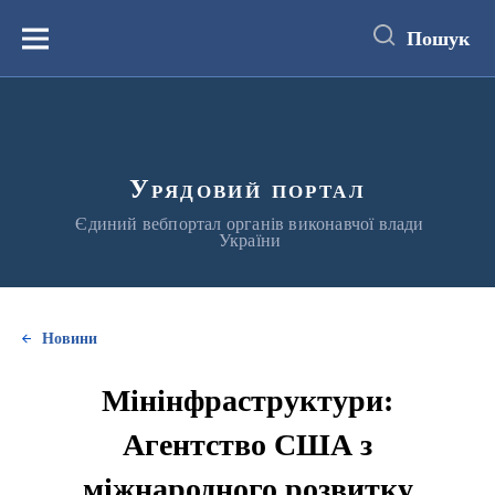
до
основного
Пошук
вмісту
Меню
Урядовий портал
Єдиний вебпортал органів виконавчої влади
України
Новини
Мінінфраструктури:
Агентство США з
міжнародного розвитку