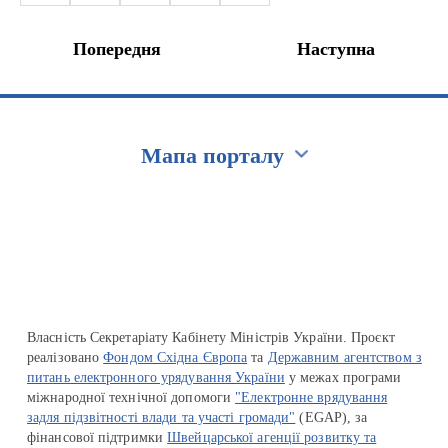
Попередня
Наступна
Мапа порталу
Перейти на сайт Ukraine.ua
Власність Секретаріату Кабінету Міністрів України. Проєкт
реалізовано
Фондом Східна Європа
та
Державним агентством з
питань електронного урядування України
у межах програми
міжнародної технічної допомоги
"Електронне врядування
задля підзвітності влади та участі громади"
(EGAP), за
фінансової підтримки
Швейцарської агенції розвитку та