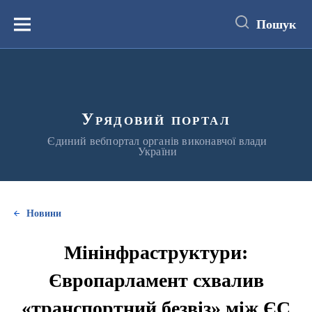
до
основного
Пошук
вмісту
Меню
Урядовий портал
Єдиний вебпортал органів виконавчої влади
України
Новини
Мінінфраструктури:
Європарламент схвалив
«транспортний безвіз» між ЄС