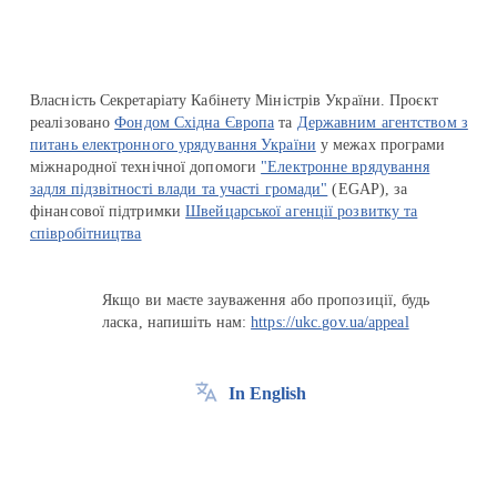
Власність Секретаріату Кабінету Міністрів України. Проєкт
реалізовано
Фондом Східна Європа
та
Державним агентством з
питань електронного урядування України
у межах програми
міжнародної технічної допомоги
"Електронне врядування
задля підзвітності влади та участі громади"
(EGAP), за
фінансової підтримки
Швейцарської агенції розвитку та
співробітництва
Якщо ви маєте зауваження або пропозиції, будь
ласка, напишіть нам:
https://ukc.gov.ua/appeal
In English