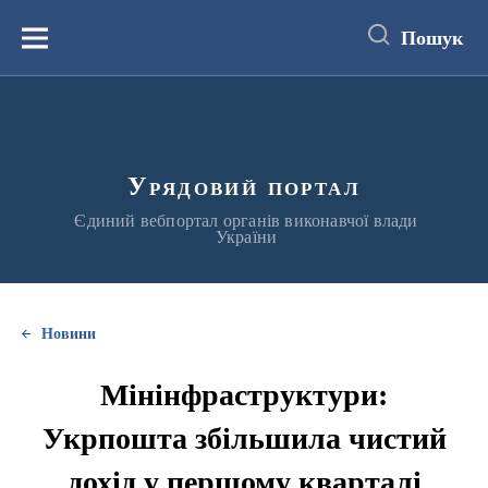
до
основного
Пошук
вмісту
Меню
Урядовий портал
Єдиний вебпортал органів виконавчої влади
України
Новини
Мінінфраструктури:
Укрпошта збільшила чистий
дохід у першому кварталі