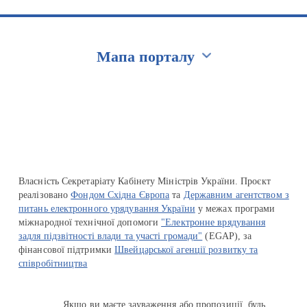
Мапа порталу
Перейти на сайт Ukraine.ua
Власність Секретаріату Кабінету Міністрів України. Проєкт
реалізовано
Фондом Східна Європа
та
Державним агентством з
питань електронного урядування України
у межах програми
міжнародної технічної допомоги
"Електронне врядування
задля підзвітності влади та участі громади"
(EGAP), за
фінансової підтримки
Швейцарської агенції розвитку та
співробітництва
Якщо ви маєте зауваження або пропозиції, будь