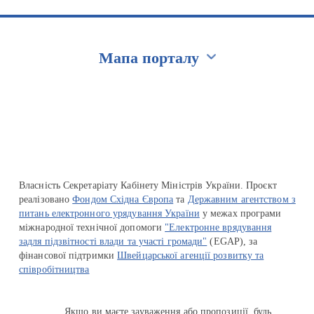
Мапа порталу
Перейти на сайт Ukraine.ua
Власність Секретаріату Кабінету Міністрів України. Проєкт
реалізовано
Фондом Східна Європа
та
Державним агентством з
питань електронного урядування України
у межах програми
міжнародної технічної допомоги
"Електронне врядування
задля підзвітності влади та участі громади"
(EGAP), за
фінансової підтримки
Швейцарської агенції розвитку та
співробітництва
Якщо ви маєте зауваження або пропозиції, будь