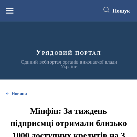
до
основного
Пошук
вмісту
Меню
Урядовий портал
Єдиний вебпортал органів виконавчої влади
України
Новини
Мінфін: За тиждень
підприємці отримали близько
1000 доступних кредитів на 3