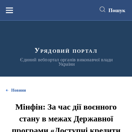
до
основного
Пошук
вмісту
Меню
Урядовий портал
Єдиний вебпортал органів виконавчої влади
України
Новини
Мінфін: За час дії воєнного
стану в межах Державної
програми «Доступні кредити