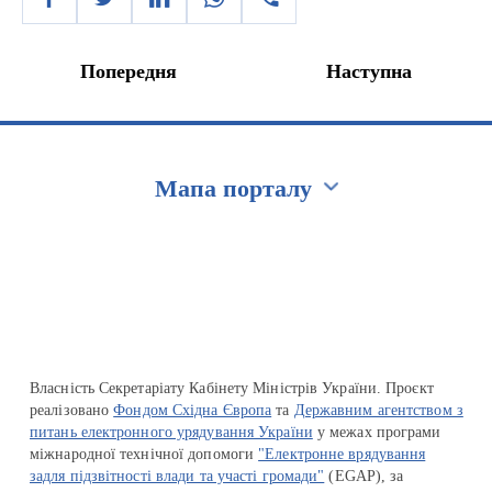
Попередня
Наступна
Мапа порталу
Перейти на сайт Ukraine.ua
Власність Секретаріату Кабінету Міністрів України. Проєкт
реалізовано
Фондом Східна Європа
та
Державним агентством з
питань електронного урядування України
у межах програми
міжнародної технічної допомоги
"Електронне врядування
задля підзвітності влади та участі громади"
(EGAP), за