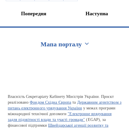
Попередня
Наступна
Мапа порталу
Перейти на сайт Ukraine.ua
Власність Секретаріату Кабінету Міністрів України. Проєкт
реалізовано
Фондом Східна Європа
та
Державним агентством з
питань електронного урядування України
у межах програми
міжнародної технічної допомоги
"Електронне врядування
задля підзвітності влади та участі громади"
(EGAP), за
фінансової підтримки
Швейцарської агенції розвитку та