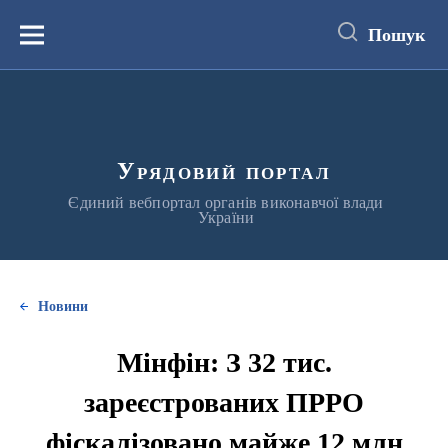
до
основного
Пошук
вмісту
Меню
Урядовий портал
Єдиний вебпортал органів виконавчої влади
України
Новини
Мінфін: З 32 тис.
зареєстрованих ПРРО
фіскалізовано майже 12 млн