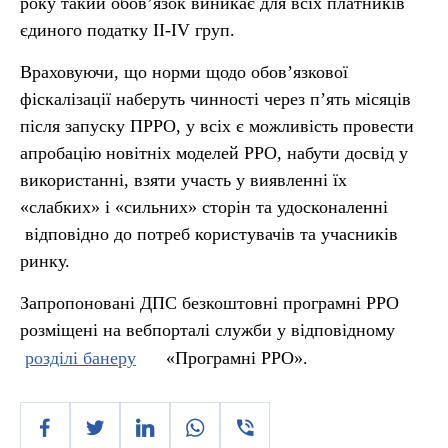
року такий обов’язок виникає для всіх платників
єдиного податку ІІ-IV груп.
Враховуючи, що норми щодо обов’язкової
фіскалізації наберуть чинності через п’ять місяців
після запуску ПРРО, у всіх є можливість провести
апробацію новітніх моделей РРО, набути досвід у
використанні, взяти участь у виявленні їх
«слабких» і «сильних» сторін та удосконаленні
відповідно до потреб користувачів та учасників
ринку.
Запропоновані ДПС безкоштовні програмні РРО
розміщені на вебпорталі служби у відповідному
розділі банеру
«Програмні РРО».