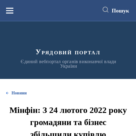
до
основного
Пошук
вмісту
Меню
Урядовий портал
Єдиний вебпортал органів виконавчої влади
України
Новини
Мінфін: З 24 лютого 2022 року
громадяни та бізнес
збільшили купівлю