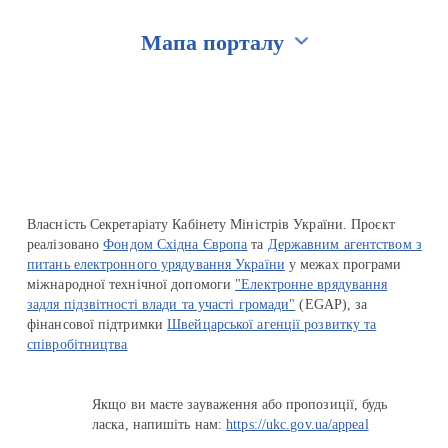
Мапа порталу
Перейти на сайт Ukraine.ua
Власність Секретаріату Кабінету Міністрів України. Проєкт
реалізовано
Фондом Східна Європа
та
Державним агентством з
питань електронного урядування України
у межах програми
міжнародної технічної допомоги
"Електронне врядування
задля підзвітності влади та участі громади"
(EGAP), за
фінансової підтримки
Швейцарської агенції розвитку та
співробітництва
Якщо ви маєте зауваження або пропозиції, будь
ласка, напишіть нам:
https://ukc.gov.ua/appeal