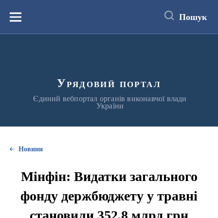
до
основного
Пошук
вмісту
Меню
Урядовий портал
Єдиний вебпортал органів виконавчої влади
України
Новини
Мінфін: Видатки загального
фонду держбюджету у травні
становили 352,8 млрд грн