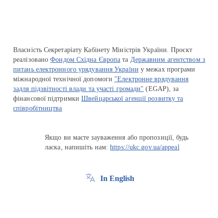
Власність Секретаріату Кабінету Міністрів України. Проєкт
реалізовано
Фондом Східна Європа
та
Державним агентством з
питань електронного урядування України
у межах програми
міжнародної технічної допомоги
"Електронне врядування
задля підзвітності влади та участі громади"
(EGAP), за
фінансової підтримки
Швейцарської агенції розвитку та
співробітництва
Якщо ви маєте зауваження або пропозиції, будь
ласка, напишіть нам:
https://ukc.gov.ua/appeal
In English