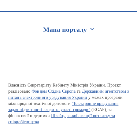
Мапа порталу
Перейти на сайт Ukraine.ua
Власність Секретаріату Кабінету Міністрів України. Проєкт
реалізовано
Фондом Східна Європа
та
Державним агентством з
питань електронного урядування України
у межах програми
міжнародної технічної допомоги
"Електронне врядування
задля підзвітності влади та участі громади"
(EGAP), за
фінансової підтримки
Швейцарської агенції розвитку та
співробітництва