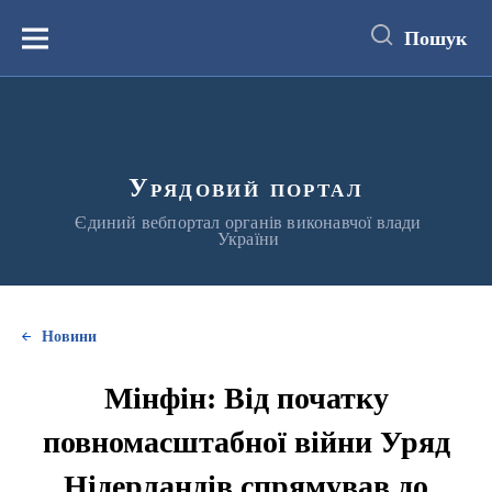
до
основного
Пошук
вмісту
Меню
Урядовий портал
Єдиний вебпортал органів виконавчої влади
України
Новини
Мінфін: Від початку
повномасштабної війни Уряд
Нідерландів спрямував до